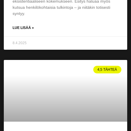
eksistentiaaliseen kokemukseen. Esitys haluaa myös
kutsua henkilökohtaisia tulkintoja – ja niitäkin totisesti
syntyy.
LUE LISÄÄ »
8.4.2025
4,5 TÄHTEÄ