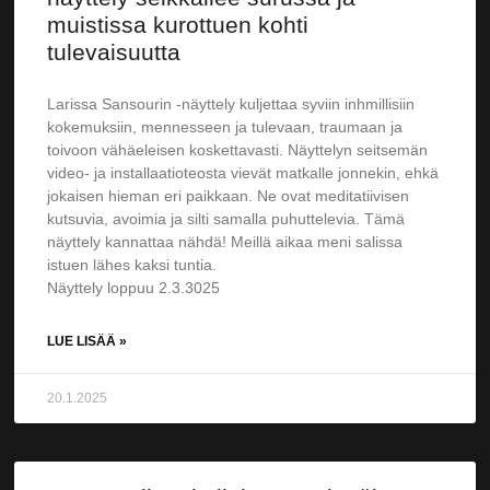
muistissa kurottuen kohti
tulevaisuutta
Larissa Sansourin -näyttely kuljettaa syviin inhmillisiin
kokemuksiin, mennesseen ja tulevaan, traumaan ja
toivoon vähäeleisen koskettavasti. Näyttelyn seitsemän
video- ja installaatioteosta vievät matkalle jonnekin, ehkä
jokaisen hieman eri paikkaan. Ne ovat meditatiivisen
kutsuvia, avoimia ja silti samalla puhuttelevia. Tämä
näyttely kannattaa nähdä! Meillä aikaa meni salissa
istuen lähes kaksi tuntia.
Näyttely loppuu 2.3.3025
LUE LISÄÄ »
20.1.2025