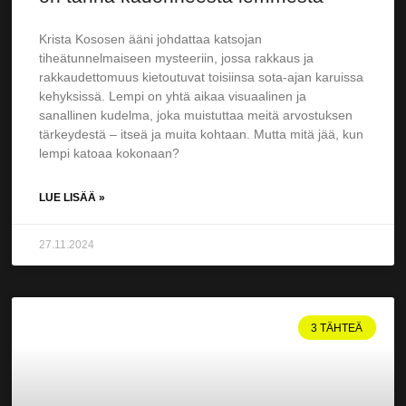
Krista Kososen ääni johdattaa katsojan
tiheätunnelmaiseen mysteeriin, jossa rakkaus ja
rakkaudettomuus kietoutuvat toisiinsa sota-ajan karuissa
kehyksissä. Lempi on yhtä aikaa visuaalinen ja
sanallinen kudelma, joka muistuttaa meitä arvostuksen
tärkeydestä – itseä ja muita kohtaan. Mutta mitä jää, kun
lempi katoaa kokonaan?
LUE LISÄÄ »
27.11.2024
3 TÄHTEÄ