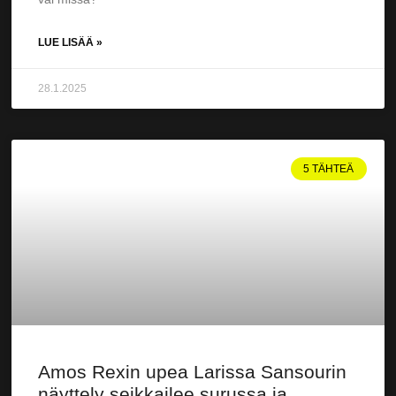
LUE LISÄÄ »
28.1.2025
5 TÄHTEÄ
Amos Rexin upea Larissa Sansourin
näyttely seikkailee surussa ja