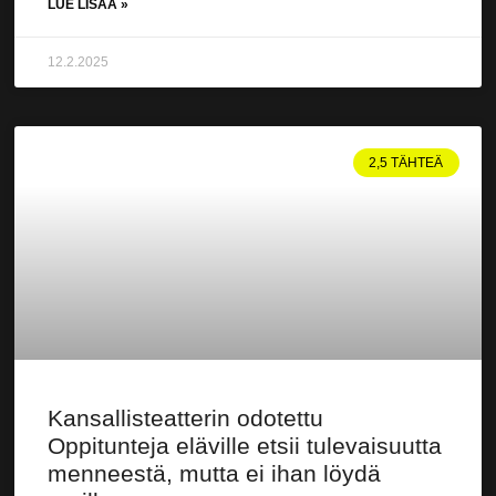
LUE LISÄÄ »
12.2.2025
2,5 TÄHTEÄ
Kansallisteatterin odotettu
Oppitunteja eläville etsii tulevaisuutta
menneestä, mutta ei ihan löydä