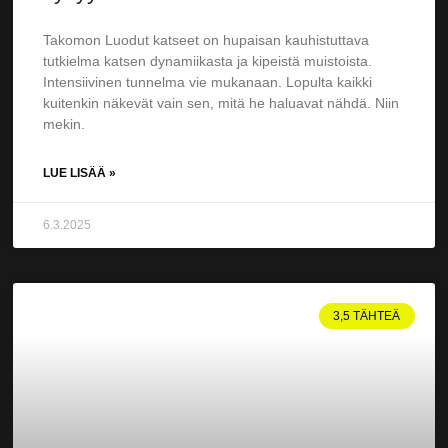
Takomon Luodut katseet on hupaisan kauhistuttava
tutkielma katsen dynamiikasta ja kipeistä muistoista.
Intensiivinen tunnelma vie mukanaan. Lopulta kaikki
kuitenkin näkevät vain sen, mitä he haluavat nähdä. Niin
mekin.
LUE LISÄÄ »
6.3.2025
3,5 TÄHTEÄ