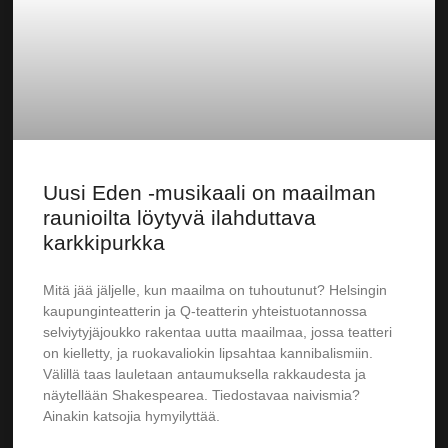
Uusi Eden -musikaali on maailman
raunioilta löytyvä ilahduttava
karkkipurkka
Mitä jää jäljelle, kun maailma on tuhoutunut? Helsingin
kaupunginteatterin ja Q-teatterin yhteistuotannossa
selviytyjäjoukko rakentaa uutta maailmaa, jossa teatteri
on kielletty, ja ruokavaliokin lipsahtaa kannibalismiin.
Välillä taas lauletaan antaumuksella rakkaudesta ja
näytellään Shakespearea. Tiedostavaa naivismia?
Ainakin katsojia hymyilyttää.