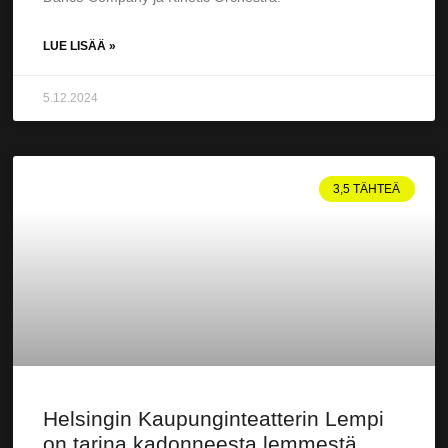
LUE LISÄÄ »
5.12.2024
3,5 TÄHTEÄ
Helsingin Kaupunginteatterin Lempi
on tarina kadonneesta lemmestä