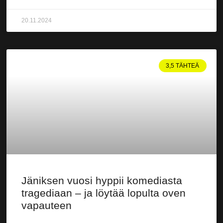
20.11.2024
3,5 TÄHTEÄ
Jäniksen vuosi hyppii komediasta
tragediaan – ja löytää lopulta oven
vapauteen