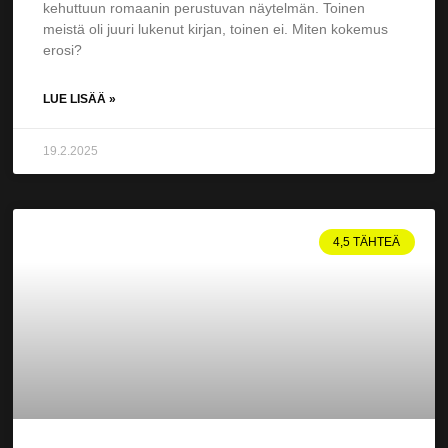
kehuttuun romaanin perustuvan näytelmän. Toinen
meistä oli juuri lukenut kirjan, toinen ei. Miten kokemus
erosi?
LUE LISÄÄ »
19.2.2025
4,5 TÄHTEÄ