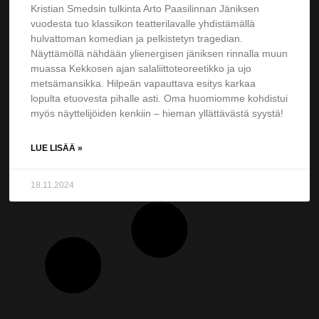
Kristian Smedsin tulkinta Arto Paasilinnan Jäniksen
vuodesta tuo klassikon teatterilavalle yhdistämällä
hulvattoman komedian ja pelkistetyn tragedian.
Näyttämöllä nähdään ylienergisen jäniksen rinnalla muun
muassa Kekkosen ajan salaliittoteoreetikko ja ujo
metsämansikka. Hilpeän vapauttava esitys karkaa
lopulta etuovesta pihalle asti. Oma huomiomme kohdistui
myös näyttelijöiden kenkiin – hieman yllättävästä syystä!
LUE LISÄÄ »
18.11.2024