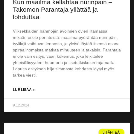
Kun maailma kellahtaa nurinpäin –
Takomon Parantaja yllättää ja
lohduttaa
Viiksekkäiden hahmojen avoimien ovien iltamassa
mikään ei ole perinteistä: maailma pyörähtää nurinpäin,
tyylilajit vaihtuvat lennosta, ja yleisö löytää itsensä osana
spiraalinomaista matkaa minuuteen ja takaisin. Parantaja
ei ole vain esitys, vaan kokemus, joka leikittelee
yhteisöllisyyden, huumorin ja itsetutkiskelun rajamailla.
Lopulta esityksen hiljaisimmasta kohdasta löytyi myös
tärkeä viesti.
LUE LISÄÄ »
9.12.2024
5 TÄHTEÄ