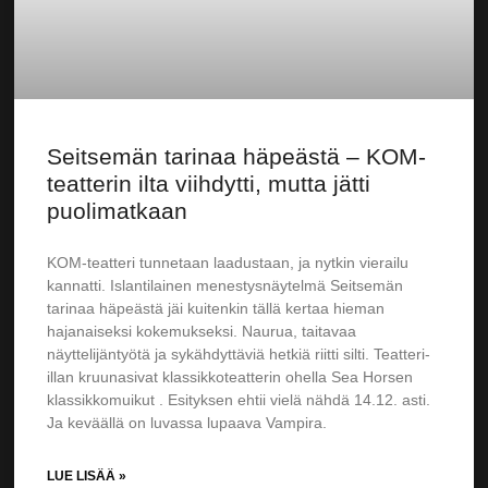
Seitsemän tarinaa häpeästä – KOM-
teatterin ilta viihdytti, mutta jätti
puolimatkaan
KOM-teatteri tunnetaan laadustaan, ja nytkin vierailu
kannatti. Islantilainen menestysnäytelmä Seitsemän
tarinaa häpeästä jäi kuitenkin tällä kertaa hieman
hajanaiseksi kokemukseksi. Naurua, taitavaa
näyttelijäntyötä ja sykähdyttäviä hetkiä riitti silti. Teatteri-
illan kruunasivat klassikkoteatterin ohella Sea Horsen
klassikkomuikut . Esityksen ehtii vielä nähdä 14.12. asti.
Ja keväällä on luvassa lupaava Vampira.
LUE LISÄÄ »