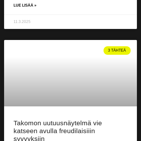
LUE LISÄÄ »
11.3.2025
3 TÄHTEÄ
Takomon uutuusnäytelmä vie
katseen avulla freudilaisiiin
syvyyksiin