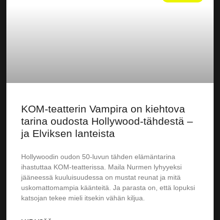
KOM-teatterin Vampira on kiehtova
tarina oudosta Hollywood-tähdestä –
ja Elviksen lanteista
Hollywoodin oudon 50-luvun tähden elämäntarina
ihastuttaa KOM-teatterissa. Maila Nurmen lyhyyeksi
jääneessä kuuluisuudessa on mustat reunat ja mitä
uskomattomampia käänteitä. Ja parasta on, että lopuksi
katsojan tekee mieli itsekin vähän kiljua.