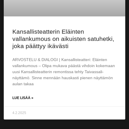
Kansallisteatterin Eläinten
vallankumous on aikuisten satuhetki,
joka päättyy ikävästi
ARVOSTELU & DIALOGI | Kansallisteatteri: Eläinten
vallankumous – Olipa mukava päästä vihdoin kokemaan
uusi Kansallisteatterin remontissa tehty Taivassali-
näyttämö. Sinne mennään hauskasti pienen näyttämön
aulan takaa
LUE LISÄÄ »
4.2.2025