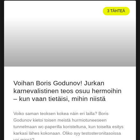
3 TÄHTEÄ
Voihan Boris Godunov! Jurkan
karnevalistinen teos osuu hermoihin
– kun vaan tietäisi, mihin niistä
Voiko saman teoksen kokea näin eri lailla? Boris
Godunov kietoi toisen meistä hurmiotuneeseen
tunnelmaan wc-paperilla koristeltuna, kun toiselta esitys
karkasi lähes kokonaan. Oliko syy testosteronitasoissa
vai missä?