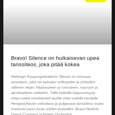
Bravo! Silence on huikaisevan upea
tanssiteos, joka pitää kokea
Helsingin Kaupunginteatterin Silence on lumoava
tanssiteos, joka vie katsojan erillisyyden ja yhteyden
väliseen tilaan, hiljaisuuteen ja runouteen, nauruun ja
akrobaattisiin voltteihin. Tällä hetkellä loppuunmyyty
esitys palaa toivottavasti lavalle vielä uudelle kaudelle.
Hengästyttävän vaikuttava ja pulppuava tanssiteos sopisi
mainiosti jopa Linnan juhlien preludiksi. Bravo Helsinki
Dance Company ja Kinetic Orchestra!