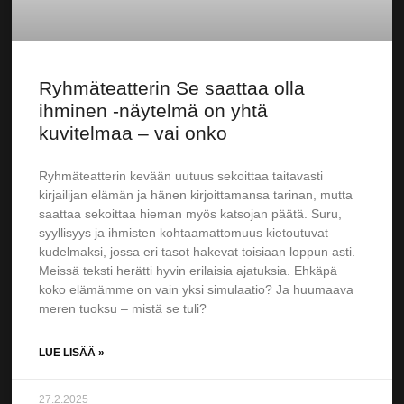
Ryhmäteatterin Se saattaa olla
ihminen -näytelmä on yhtä
kuvitelmaa – vai onko
Ryhmäteatterin kevään uutuus sekoittaa taitavasti
kirjailijan elämän ja hänen kirjoittamansa tarinan, mutta
saattaa sekoittaa hieman myös katsojan päätä. Suru,
syyllisyys ja ihmisten kohtaamattomuus kietoutuvat
kudelmaksi, jossa eri tasot hakevat toisiaan loppun asti.
Meissä teksti herätti hyvin erilaisia ajatuksia. Ehkäpä
koko elämämme on vain yksi simulaatio? Ja huumaava
meren tuoksu – mistä se tuli?
LUE LISÄÄ »
27.2.2025