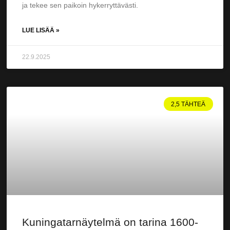
ja tekee sen paikoin hykerryttävästi.
LUE LISÄÄ »
22.9.2025
2,5 TÄHTEÄ
Kuningatarnäytelmä on tarina 1600-