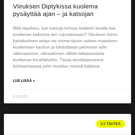
Viiruksen Diptykissa kuolema
pysäyttää ajan – ja katsojan
Mitä tapahtuu, kun katsoja kohtaa teatterin lavalla itse
kuoleman kaikessa sen rujoudessaan? Viiruksen hieno
kaksituntinen esitys vie monet täysin uuteen maastoon:
kuolemisen kauhun ja lohduttavan pehmeän sylin
välimaastoon, vibraattorien villistä lattiatanssista
kuoleman korahteluihin. Tässä ainutlaatuisessa
kohtaamisessa jokin muuttuu meissä kaikissa
LUE LISÄÄ »
6.4.2025
3,5 TÄHTEÄ