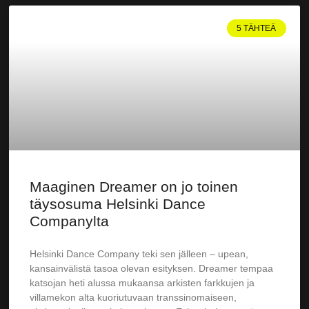
5 TÄHTEÄ
Maaginen Dreamer on jo toinen
täysosuma Helsinki Dance
Companylta
Helsinki Dance Company teki sen jälleen – upean,
kansainvälistä tasoa olevan esityksen. Dreamer tempaa
katsojan heti alussa mukaansa arkisten farkkujen ja
villamekon alta kuoriutuvaan transsinomaiseen,