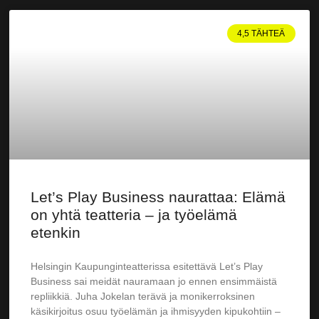
4,5 TÄHTEÄ
Let’s Play Business naurattaa: Elämä
on yhtä teatteria – ja työelämä
etenkin
Helsingin Kaupunginteatterissa esitettävä Let’s Play
Business sai meidät nauramaan jo ennen ensimmäistä
repliikkiä. Juha Jokelan terävä ja monikerroksinen
käsikirjoitus osuu työelämän ja ihmisyyden kipukohtiin –