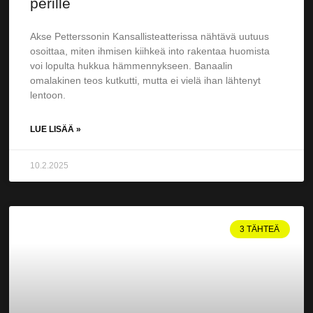
perille
Akse Petterssonin Kansallisteatterissa nähtävä uutuus
osoittaa, miten ihmisen kiihkeä into rakentaa huomista
voi lopulta hukkua hämmen­nykseen. Banaalin
omalakinen teos kutkutti, mutta ei vielä ihan lähtenyt
lentoon.
LUE LISÄÄ »
10.2.2025
3 TÄHTEÄ