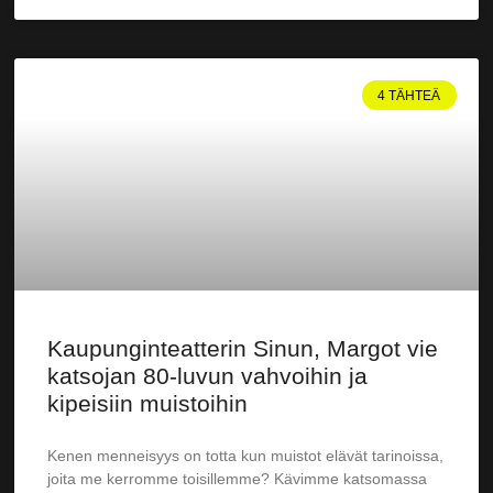
4 TÄHTEÄ
Kaupunginteatterin Sinun, Margot vie
katsojan 80-luvun vahvoihin ja
kipeisiin muistoihin
Kenen menneisyys on totta kun muistot elävät tarinoissa,
joita me kerromme toisillemme? Kävimme katsomassa