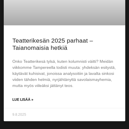
Teatterikesän 2025 parhaat –
Taianomaisia hetkiä
Onko Teatterikesä tylsä, kuten kolumnisti väitti? Meidän
viikkomme Tampereella todisti muuta: yhdeksän esitystä,
käytävät kuhisivat, jonoissa analysoitiin ja lavalta sinkosi
viiden tähden helmiä, nyrjähtänyttä savolaismayhemia,
mutta myös viileäksi jättänyt teos.
LUE LISÄÄ »
9.8.2025