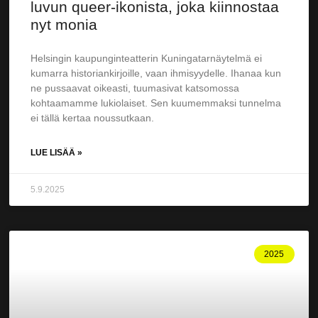
luvun queer-ikonista, joka kiinnostaa
nyt monia
Helsingin kaupunginteatterin Kuningatarnäytelmä ei
kumarra historiankirjoille, vaan ihmisyydelle. Ihanaa kun
ne pussaavat oikeasti, tuumasivat katsomossa
kohtaamamme lukiolaiset. Sen kuumemmaksi tunnelma
ei tällä kertaa noussutkaan.
LUE LISÄÄ »
5.9.2025
2025