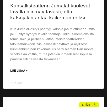
Kansallisteatterin Jumalat kuolevat
lavalla niin näyttävästi, että
katsojakin antaa kaiken anteeksi
Kun Jumalat-esitys päättyy, katsoja jää miettimään: mitä
jäi? Esitys vyörytti lavalle teemoja Oidipus-kompleksista
feminismin ja perheen valtasuhteista teattereiden
talousahdinkoon. Visuaalisesti näyttävä ja älyllisesti
kunnianhimoinen kokonaisuus heitti hieman liian monta
ylinokkelaa volttia, mutta jotenkin ihmeellisesti lopussa
päästiin silti helvetistä taivaaseen.
LUE LISÄÄ »
15.2.2025
4 TÄHTEÄ