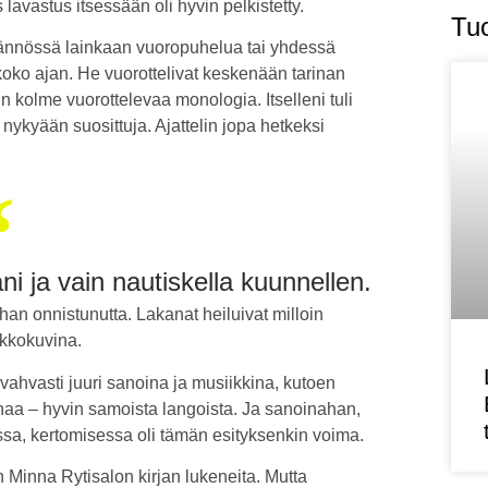
 lavastus itsessään oli hyvin pelkistetty.
Tuo
äytännössä lainkaan vuoropuhelua tai yhdessä
 koko ajan. He vuorottelivat keskenään tarinan
n kolme vuorottelevaa monologia. Itselleni tuli
ykyään suosittuja. Ajattelin jopa hetkeksi
ni ja vain nautiskella kuunnellen.
ihan onnistunutta. Lakanat heiluivat milloin
akkokuvina.
i vahvasti juuri sanoina ja musiikkina, kutoen
inaa – hyvin samoista langoista. Ja sanoinahan,
issa, kertomisessa oli tämän esityksenkin voima.
n Minna Rytisalon kirjan lukeneita. Mutta