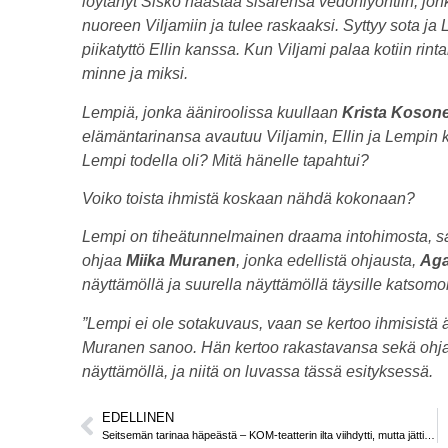
löytänyt Sisko haastaa sisarensa vedonlyöntiin, j
nuoreen Viljamiin ja tulee raskaaksi. Syttyy sota j
piikatyttö Ellin kanssa. Kun Viljami palaa kotiin ri
minne ja miksi.
Lempiä, jonka ääniroolissa kuullaan
Krista Koson
elämäntarinansa avautuu Viljamin, Ellin ja Lempin 
Lempi todella oli? Mitä hänelle tapahtui?
Voiko toista ihmistä koskaan nähdä kokonaan?
Lempi on tiheätunnelmainen draama intohimosta, s
ohjaa
Miika Muranen
, jonka edellistä ohjausta,
Aga
näyttämöllä ja suurella näyttämöllä täysille katsom
”Lempi ei ole sotakuvaus, vaan se kertoo ihmisistä ä
Muranen sanoo. Hän kertoo rakastavansa sekä ohjaaj
näyttämöllä, ja niitä on luvassa tässä esityksessä.
EDELLINEN
Seitsemän tarinaa häpeästä – KOM-teatterin ilta viihdytti, mutta jätti puolimatkaan