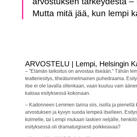
arvostuksen tärkeydestä – 
Mutta mitä jää, kun lempi
ARVOSTELU | Lempi, Helsingin Ka
– ”Elämän tarkoitus on arvostaa itseään.” Tähän 
teatteriesitys, tiheätunnelmainen puhedraama. Esi
itse ei ole lavalla ollenkaan, vaan kuuluu vain ä
katoaa esityksessä kokonaan.
– Kadonneen Lemmen tarina siis, isolla ja pienellä
arvostuksen ja kyvyn suoda lempeä itselleen. Esitys 
kolmelle, tai Lempi mukaan laskien neljälle, henkil
esityksessä oli dramaturgisesti poikkeavaa?