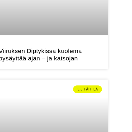
Viiruksen Diptykissa kuolema
pysäyttää ajan – ja katsojan
3,5 TÄHTEÄ