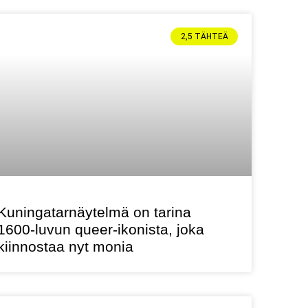
2,5 TÄHTEÄ
Kuningatarnäytelmä on tarina
1600-luvun queer-ikonista, joka
kiinnostaa nyt monia