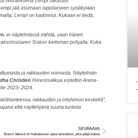
onka seurauksena Lempi rakastuu
a Lempi jää asumaan lappilaiseen syrjäkylään
ntamalta, Lempi on kadonnut. Kukaan ei tiedä,
en
, ei näytelmässä nähdä, vaan hänen
kaksoissisaren Siskon kertoman pohjalta. Kuka
attumasta ja rakkauden voimasta. Näytelmän
tha Christien
Hiirenloukkua esitettiin Arena-
oille 2023–2024.
äritilanteessa, rakkauden ja intohimon keskellä”,
ana että näyttelijänä suuria tunteita
SEURAAVA
Bravo! Silence on huikaisevan upea tanssiteos, joka pitää kokea