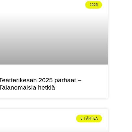
2025
Teatterikesän 2025 parhaat –
Taianomaisia hetkiä
5 TÄHTEÄ