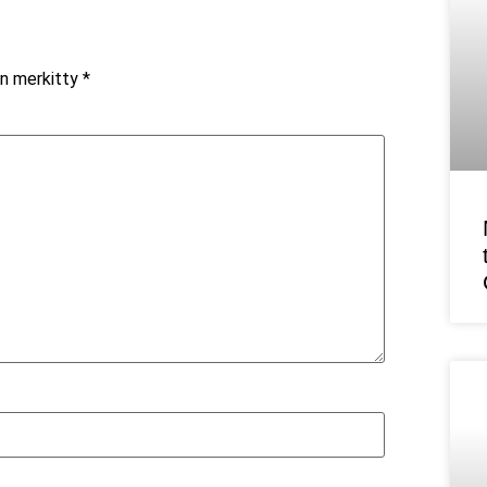
on merkitty
*