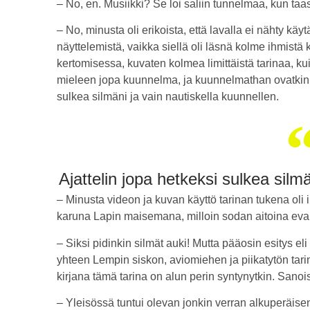
– No, en. Musiikki? Se loi saliin tunnelmaa, kun taas
– No, minusta oli erikoista, että lavalla ei nähty k
näyttelemistä, vaikka siellä oli läsnä kolme ihmistä
kertomisessa, kuvaten kolmea limittäistä tarinaa, kui
mieleen jopa kuunnelma, ja kuunnelmathan ovatkin n
sulkea silmäni ja vain nautiskella kuunnellen.
Ajattelin jopa hetkeksi sulkea silmä
– Minusta videon ja kuvan käyttö tarinan tukena oli 
karuna Lapin maisemana, milloin sodan aitoina ev
– Siksi pidinkin silmät auki! Mutta pääosin esitys el
yhteen Lempin siskon, aviomiehen ja piikatytön tar
kirjana tämä tarina on alun perin syntynytkin. Sano
– Yleisössä tuntui olevan jonkin verran alkuperäise