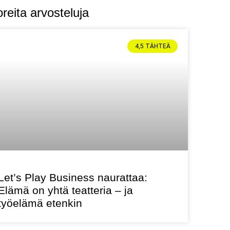
reita arvosteluja
4,5 TÄHTEÄ
Let’s Play Business naurattaa:
Elämä on yhtä teatteria – ja
työelämä etenkin