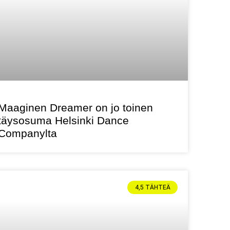
Maaginen Dreamer on jo toinen
täysosuma Helsinki Dance
Companylta
4,5 TÄHTEÄ