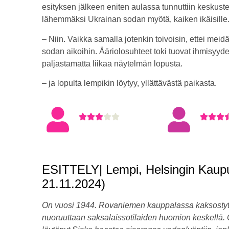
esityksen jälkeen eniten aulassa tunnuttiin keskuste
lähemmäksi Ukrainan sodan myötä, kaiken ikäisille
– Niin. Vaikka samalla jotenkin toivoisin, ettei meidä
sodan aikoihin. Ääriolosuhteet toki tuovat ihmisyyd
paljastamatta liikaa näytelmän lopusta.
– ja lopulta lempikin löytyy, yllättävästä paikasta.
ESITTELY| Lempi, Helsingin Kaupung
21.11.2024)
On vuosi 1944. Rovaniemen kauppalassa kaksostytö
nuoruuttaan saksalaissotilaiden huomion keskellä.