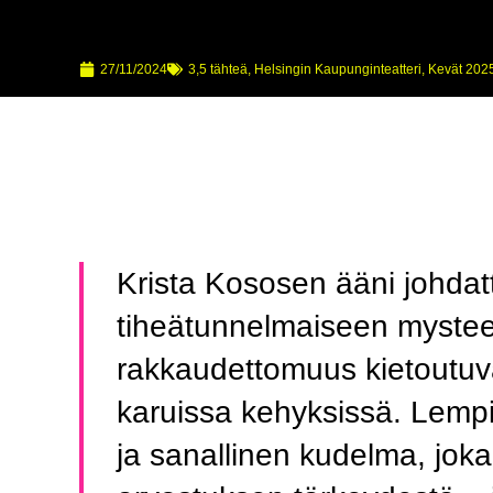
27/11/2024
3,5 tähteä
,
Helsingin Kaupunginteatteri
,
Kevät 202
Krista Kososen ääni johdat
tiheätunnelmaiseen mysteer
rakkaudettomuus kietoutuva
karuissa kehyksissä. Lempi
ja sanallinen kudelma, joka