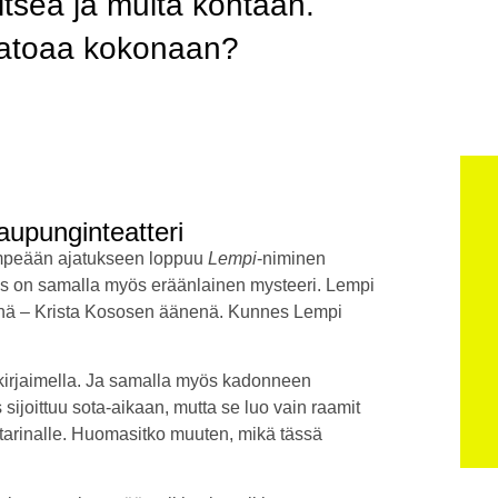
itseä ja muita kohtaan.
 katoaa kokonaan?
upunginteatteri
lempeään ajatukseen loppuu
Lempi
-niminen
tys on samalla myös eräänlainen mysteeri. Lempi
änenä – Krista Kososen äänenä. Kunnes Lempi
 kirjaimella. Ja samalla myös kadonneen
sijoittuu sota-aikaan, mutta se luo vain raamit
ötarinalle. Huomasitko muuten, mikä tässä