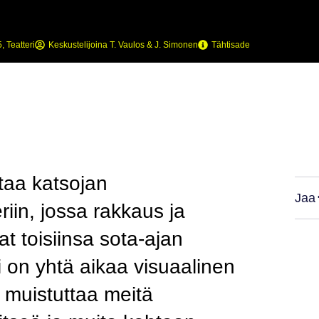
5
,
Teatteri
Keskustelijoina
T. Vaulos & J. Simonen
Tähtisade
taa katsojan
Jaa
iin, jossa rakkaus ja
t toisiinsa sota-ajan
 on yhtä aikaa visuaalinen
 muistuttaa meitä