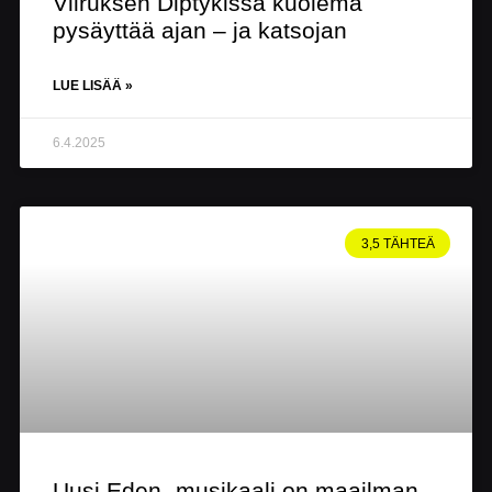
Viiruksen Diptykissa kuolema
pysäyttää ajan – ja katsojan
LUE LISÄÄ »
6.4.2025
3,5 TÄHTEÄ
Uusi Eden -musikaali on maailman