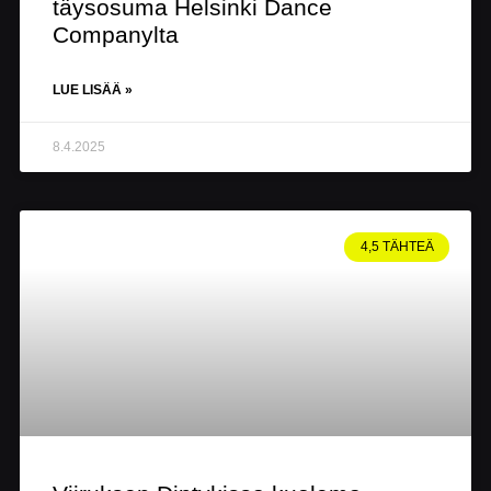
täysosuma Helsinki Dance
Companylta
LUE LISÄÄ »
8.4.2025
4,5 TÄHTEÄ