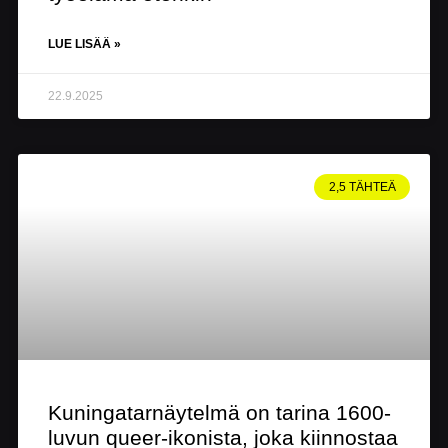
LUE LISÄÄ »
22.9.2025
2,5 TÄHTEÄ
Kuningatarnäytelmä on tarina 1600-
luvun queer-ikonista, joka kiinnostaa