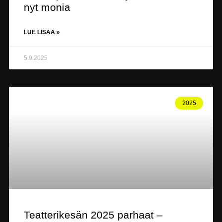
nyt monia
LUE LISÄÄ »
5.9.2025
2025
Teatterikesän 2025 parhaat –