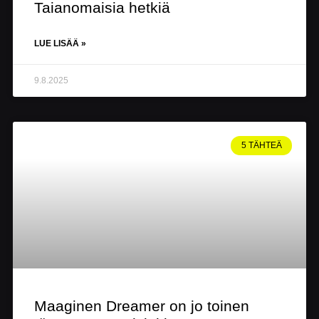
Taianomaisia hetkiä
LUE LISÄÄ »
9.8.2025
5 TÄHTEÄ
Maaginen Dreamer on jo toinen