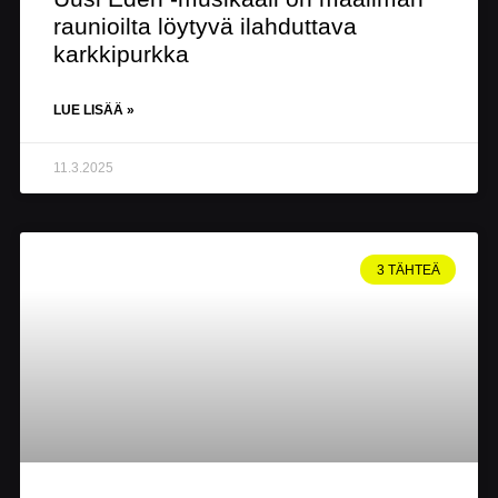
raunioilta löytyvä ilahduttava
karkkipurkka
LUE LISÄÄ »
11.3.2025
3 TÄHTEÄ