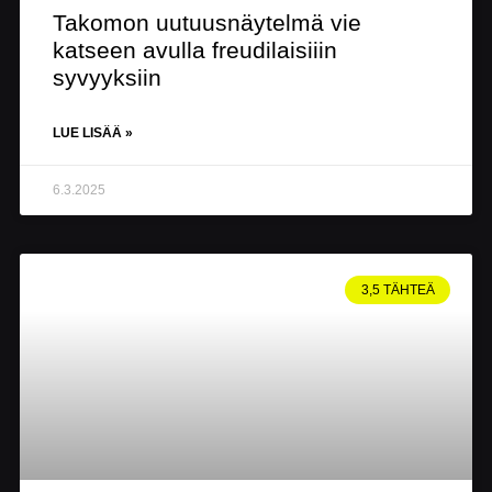
Takomon uutuusnäytelmä vie
katseen avulla freudilaisiiin
syvyyksiin
LUE LISÄÄ »
6.3.2025
3,5 TÄHTEÄ