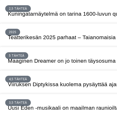
2,5 TÄHTEÄ
Kuningatarnäytelmä on tarina 1600-luvun qu
2025
Teatterikesän 2025 parhaat – Taianomaisia 
5 TÄHTEÄ
Maaginen Dreamer on jo toinen täysosuma
4,5 TÄHTEÄ
Viiruksen Diptykissa kuolema pysäyttää aja
3,5 TÄHTEÄ
Uusi Eden -musikaali on maailman raunioilt