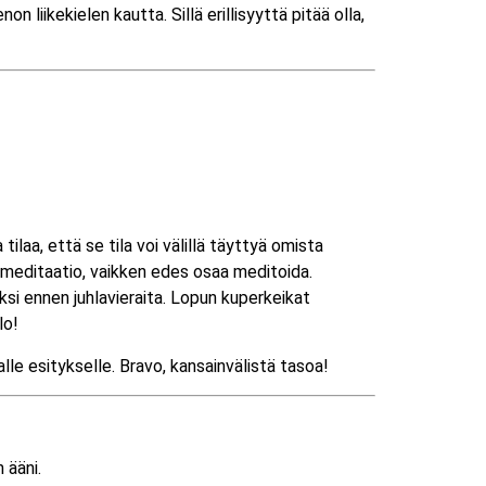
 liikekielen kautta. Sillä erillisyyttä pitää olla,
ilaa, että se tila voi välillä täyttyä omista
va meditaatio, vaikken edes osaa meditoida.
iksi ennen juhlavieraita. Lopun kuperkeikat
lo!
lle esitykselle. Bravo, kansainvälistä tasoa!
 ääni.