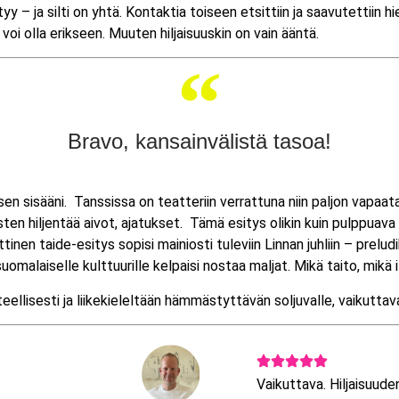
ja silti on yhtä. Kontaktia toiseen etsittiin ja saavutettiin hienon
 voi olla erikseen. Muuten hiljaisuuskin on vain ääntä.
Bravo, kansainvälistä tasoa!
n sisääni. Tanssissa on teatteriin verrattuna niin paljon vapaata t
asten hiljentää aivot, ajatukset. Tämä esitys olikin kuin pulppua
inen taide-esitys sopisi mainiosti tuleviin Linnan juhliin – prelud
suomalaiselle kulttuurille kelpaisi nostaa maljat.
Mikä taito, mikä i
ellisesti ja liikekieleltään hämmästyttävän soljuvalle, vaikuttava
Vaikuttava. Hiljaisuuden