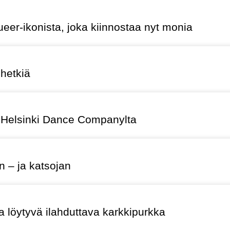
eer-ikonista, joka kiinnostaa nyt monia
hetkiä
 Helsinki Dance Companylta
n – ja katsojan
a löytyvä ilahduttava karkkipurkka