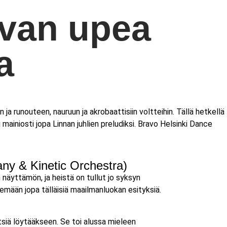
evan upea
a
 ja runouteen, nauruun ja akrobaattisiin voltteihin. Tällä hetkellä
ainiosti jopa Linnan juhlien preludiksi. Bravo Helsinki Dance
ny & Kinetic Orchestra)
 näyttämön, ja heistä on tullut jo syksyn
mään jopa tälläisiä maailmanluokan esityksiä.
etsiä löytääkseen. Se toi alussa mieleen