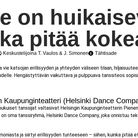
ce on huikais
oka pitää koke
Keskustelijoina
T. Vaulos & J. Simonen
Tähtisade
ie katsojan erillisyyden ja yhteyden väliseen tilaan, hiljaisuuteen
delle. Hengästyttävän vaikuttava ja pulppuava tanssiteos sopisi m
 Kaupunginteatteri (Helsinki Dance Compa
ukuiset tanssijat valtasivat Helsingin Kaupunginteatterin Pienen
a on oma tanssiryhmä, Helsinki Dance Company, joka onnistuu teke
moniasta ja siirtyi erillisyyden tunteeseen – siihen, kuinka pitää 