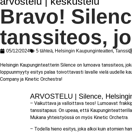
arvostelu | keskustelu
Bravo! Silen
tanssiteos, j
,
,
05/12/2024
5 tähteä
Helsingin Kaupunginteatteri
Tanssi
Helsingin Kaupunginteatterin Silence on lumoava tanssiteos, joka v
loppuunmyyty esitys palaa toivottavasti lavalle vielä uudelle kau
Company ja Kinetic Orchestra!
ARVOSTELU | Silence, Helsingin
– Vaikuttava ja valloittava teos! Lumoavat frakkip
tanssitapaus. On upeaa, että Kaupunginteatterill
Mukana yhteistyössä on myös Kinetic Orchetra.
– Todella hieno esitys, joka alkoi kuin atomien har