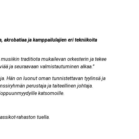
krobatiaa ja kamppailulajien eri tekniikoita
musiikin traditiota mukailevan orkesterin ja tekee
äviää ja seuraavaan valmistautuminen alkaa.”
ja. Hän on luonut oman tunnistettavan tyylinsä ja
nssiryhmän perustaja ja taiteellinen johtaja.
3 loppuunmyydyille katsomoille.
assikot-rahaston tuella.