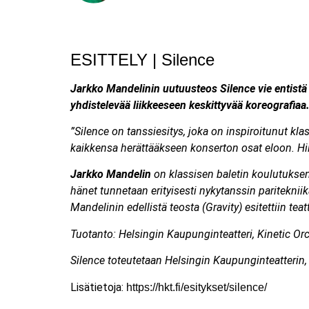
ESITTELY | Silence
Jarkko Mandelinin uutuusteos Silence vie entistä
yhdistelevää liikkeeseen keskittyvää koreografiaa
”Silence on tanssiesitys, joka on inspiroitunut k
kaikkensa herättääkseen konserton osat eloon. Hil
Jarkko Mandelin
on klassisen baletin koulutuksen
hänet tunnetaan erityisesti nykytanssin paritekniik
Mandelinin edellistä teosta (Gravity) esitettiin t
Tuotanto: Helsingin Kaupunginteatteri, Kinetic Orc
Silence toteutetaan Helsingin Kaupunginteatterin, 
Lisätietoja:
https://hkt.fi/esitykset/silence/