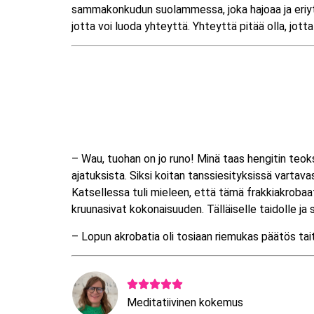
sammakonkudun suolammessa, joka hajoaa ja eriytyy – 
jotta voi luoda yhteyttä. Yhteyttä pitää olla, jotta
– Wau, tuohan on jo runo! Minä taas hengitin teokse
ajatuksista. Siksi koitan tanssiesityksissä vartav
Katsellessa tuli mieleen, että tämä frakkiakrobaatt
kruunasivat kokonaisuuden. Tälläiselle taidolle ja 
– Lopun akrobatia oli tosiaan riemukas päätös taite
Meditatiivinen kokemus