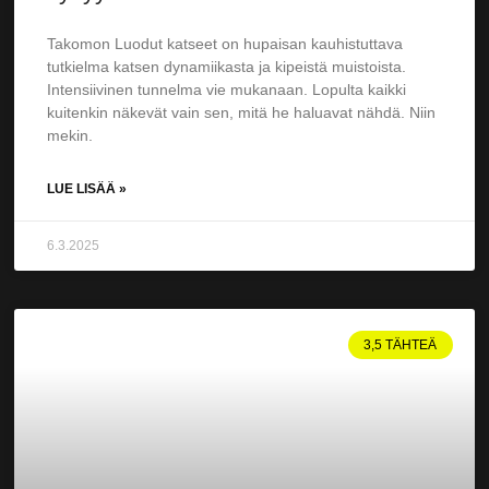
Takomon Luodut katseet on hupaisan kauhistuttava
tutkielma katsen dynamiikasta ja kipeistä muistoista.
Intensiivinen tunnelma vie mukanaan. Lopulta kaikki
kuitenkin näkevät vain sen, mitä he haluavat nähdä. Niin
mekin.
LUE LISÄÄ »
6.3.2025
3,5 TÄHTEÄ