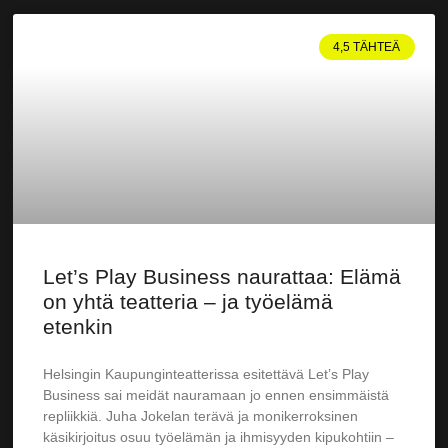
4,5 TÄHTEÄ
Let’s Play Business naurattaa: Elämä
on yhtä teatteria – ja työelämä
etenkin
Helsingin Kaupunginteatterissa esitettävä Let’s Play
Business sai meidät nauramaan jo ennen ensimmäistä
repliikkiä. Juha Jokelan terävä ja monikerroksinen
käsikirjoitus osuu työelämän ja ihmisyyden kipukohtiin –