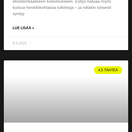
eksistentiaaliseen kokemukseen. Esitys haluaa myös
kutsua henkilökohtaisia tulkintoja – ja niitäkin totisesti
syntyy.
LUE LISÄÄ »
8.4.2025
4,5 TÄHTEÄ