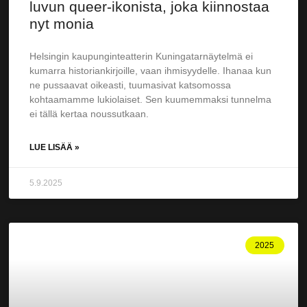
luvun queer-ikonista, joka kiinnostaa
nyt monia
Helsingin kaupunginteatterin Kuningatarnäytelmä ei
kumarra historiankirjoille, vaan ihmisyydelle. Ihanaa kun
ne pussaavat oikeasti, tuumasivat katsomossa
kohtaamamme lukiolaiset. Sen kuumemmaksi tunnelma
ei tällä kertaa noussutkaan.
LUE LISÄÄ »
5.9.2025
2025