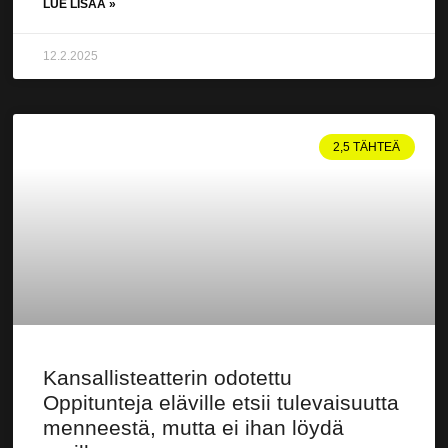
LUE LISÄÄ »
12.2.2025
2,5 TÄHTEÄ
Kansallisteatterin odotettu
Oppitunteja eläville etsii tulevaisuutta
menneestä, mutta ei ihan löydä