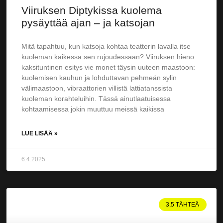
Viiruksen Diptykissa kuolema
pysäyttää ajan – ja katsojan
Mitä tapahtuu, kun katsoja kohtaa teatterin lavalla itse
kuoleman kaikessa sen rujoudessaan? Viiruksen hieno
kaksituntinen esitys vie monet täysin uuteen maastoon:
kuolemisen kauhun ja lohduttavan pehmeän sylin
välimaastoon, vibraattorien villistä lattiatanssista
kuoleman korahteluihin. Tässä ainutlaatuisessa
kohtaamisessa jokin muuttuu meissä kaikissa
LUE LISÄÄ »
6.4.2025
3,5 TÄHTEÄ