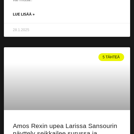
LUE LISÄÄ »
28.1.2025
5 TÄHTEÄ
Amos Rexin upea Larissa Sansourin
näyttely seikkailee surussa ja