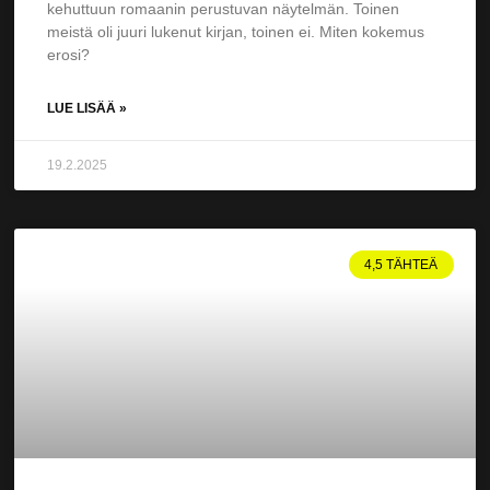
kehuttuun romaanin perustuvan näytelmän. Toinen
meistä oli juuri lukenut kirjan, toinen ei. Miten kokemus
erosi?
LUE LISÄÄ »
19.2.2025
4,5 TÄHTEÄ