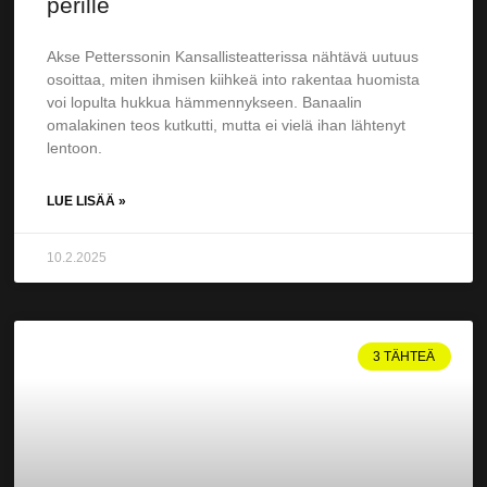
perille
Akse Petterssonin Kansallisteatterissa nähtävä uutuus
osoittaa, miten ihmisen kiihkeä into rakentaa huomista
voi lopulta hukkua hämmen­nykseen. Banaalin
omalakinen teos kutkutti, mutta ei vielä ihan lähtenyt
lentoon.
LUE LISÄÄ »
10.2.2025
3 TÄHTEÄ