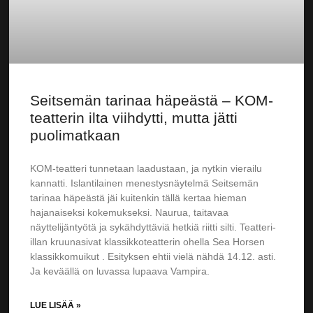
Seitsemän tarinaa häpeästä – KOM-
teatterin ilta viihdytti, mutta jätti
puolimatkaan
KOM-teatteri tunnetaan laadustaan, ja nytkin vierailu
kannatti. Islantilainen menestysnäytelmä Seitsemän
tarinaa häpeästä jäi kuitenkin tällä kertaa hieman
hajanaiseksi kokemukseksi. Naurua, taitavaa
näyttelijäntyötä ja sykähdyttäviä hetkiä riitti silti. Teatteri-
illan kruunasivat klassikkoteatterin ohella Sea Horsen
klassikkomuikut . Esityksen ehtii vielä nähdä 14.12. asti.
Ja keväällä on luvassa lupaava Vampira.
LUE LISÄÄ »