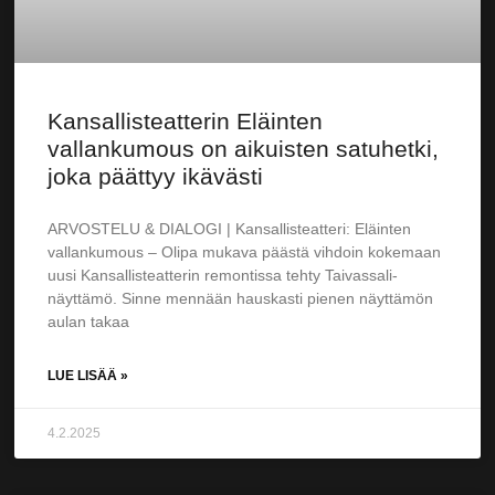
Kansallisteatterin Eläinten
vallankumous on aikuisten satuhetki,
joka päättyy ikävästi
ARVOSTELU & DIALOGI | Kansallisteatteri: Eläinten
vallankumous – Olipa mukava päästä vihdoin kokemaan
uusi Kansallisteatterin remontissa tehty Taivassali-
näyttämö. Sinne mennään hauskasti pienen näyttämön
aulan takaa
LUE LISÄÄ »
4.2.2025