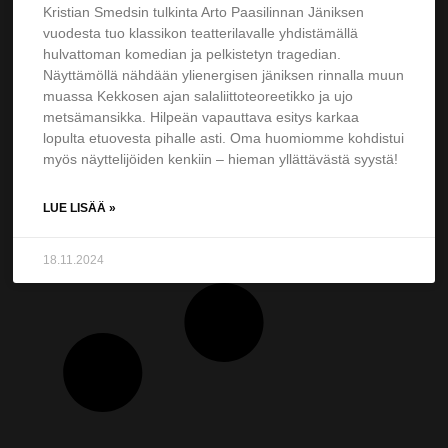
Kristian Smedsin tulkinta Arto Paasilinnan Jäniksen
vuodesta tuo klassikon teatterilavalle yhdistämällä
hulvattoman komedian ja pelkistetyn tragedian.
Näyttämöllä nähdään ylienergisen jäniksen rinnalla muun
muassa Kekkosen ajan salaliittoteoreetikko ja ujo
metsämansikka. Hilpeän vapauttava esitys karkaa
lopulta etuovesta pihalle asti. Oma huomiomme kohdistui
myös näyttelijöiden kenkiin – hieman yllättävästä syystä!
LUE LISÄÄ »
18.11.2024