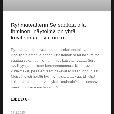
Ryhmäteatterin Se saattaa olla
ihminen -näytelmä on yhtä
kuvitelmaa – vai onko
Ryhmäteatterin kevään uutuus sekoittaa taitavasti
kirjailijan elämän ja hänen kirjoittamansa tarinan, mutta
saattaa sekoittaa hieman myös katsojan päätä. Suru,
syyllisyys ja ihmisten kohtaamattomuus kietoutuvat
kudelmaksi, jossa eri tasot hakevat toisiaan loppun asti.
Meissä teksti herätti hyvin erilaisia ajatuksia. Ehkäpä
koko elämämme on vain yksi simulaatio? Ja huumaava
meren tuoksu – mistä se tuli?
LUE LISÄÄ »
27.2.2025