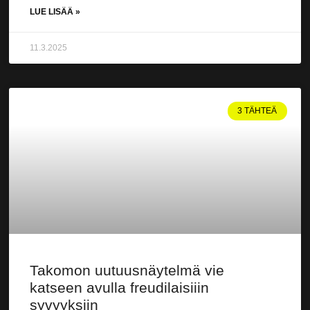
LUE LISÄÄ »
11.3.2025
3 TÄHTEÄ
Takomon uutuusnäytelmä vie
katseen avulla freudilaisiiin
syvyyksiin