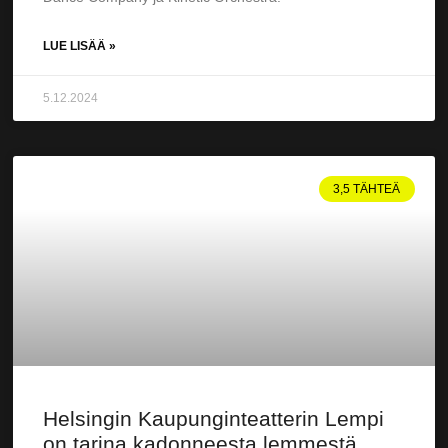
LUE LISÄÄ »
5.12.2024
3,5 TÄHTEÄ
Helsingin Kaupunginteatterin Lempi
on tarina kadonneesta lemmestä