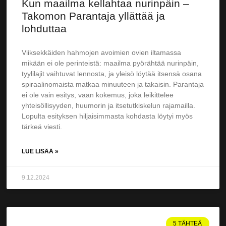
Kun maailma kellahtaa nurinpäin –
Takomon Parantaja yllättää ja
lohduttaa
Viiksekkäiden hahmojen avoimien ovien iltamassa
mikään ei ole perinteistä: maailma pyörähtää nurinpäin,
tyylilajit vaihtuvat lennosta, ja yleisö löytää itsensä osana
spiraalinomaista matkaa minuuteen ja takaisin. Parantaja
ei ole vain esitys, vaan kokemus, joka leikittelee
yhteisöllisyyden, huumorin ja itsetutkiskelun rajamailla.
Lopulta esityksen hiljaisimmasta kohdasta löytyi myös
tärkeä viesti.
LUE LISÄÄ »
9.12.2024
5 TÄHTEÄ