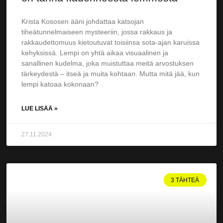
Krista Kososen ääni johdattaa katsojan
tiheätunnelmaiseen mysteeriin, jossa rakkaus ja
rakkaudettomuus kietoutuvat toisiinsa sota-ajan karuissa
kehyksissä. Lempi on yhtä aikaa visuaalinen ja
sanallinen kudelma, joka muistuttaa meitä arvostuksen
tärkeydestä – itseä ja muita kohtaan. Mutta mitä jää, kun
lempi katoaa kokonaan?
LUE LISÄÄ »
27.11.2024
3 TÄHTEÄ