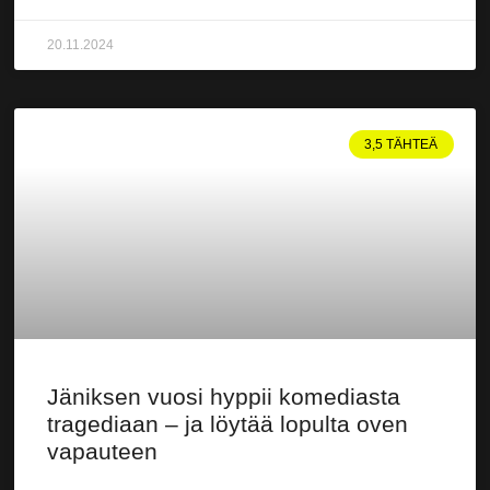
20.11.2024
3,5 TÄHTEÄ
Jäniksen vuosi hyppii komediasta
tragediaan – ja löytää lopulta oven
vapauteen