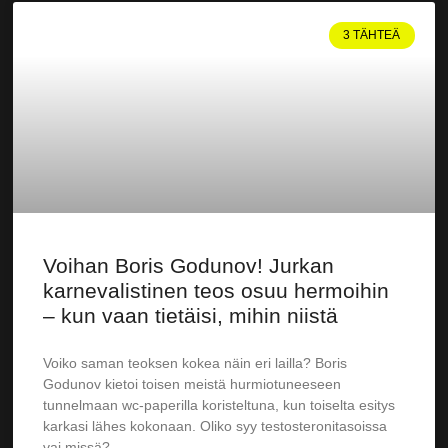
3 TÄHTEÄ
Voihan Boris Godunov! Jurkan
karnevalistinen teos osuu hermoihin
– kun vaan tietäisi, mihin niistä
Voiko saman teoksen kokea näin eri lailla? Boris
Godunov kietoi toisen meistä hurmiotuneeseen
tunnelmaan wc-paperilla koristeltuna, kun toiselta esitys
karkasi lähes kokonaan. Oliko syy testosteronitasoissa
vai missä?