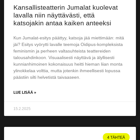
Kansallisteatterin Jumalat kuolevat
lavalla niin näyttävästi, että
katsojakin antaa kaiken anteeksi
Kun Jumalat-esitys päättyy, katsoja jää miettimään: mitä
jäi? Esitys vyörytti lavalle teemoja Oidipus-kompleksista
feminismin ja perheen valtasuhteista teattereiden
talousahdinkoon. Visuaalisesti näyttävä ja älyllisesti
kunnianhimoinen kokonaisuus heitti hieman liian monta
ylinokkelaa volttia, mutta jotenkin ihmeellisesti lopussa
päästiin silti helvetistä taivaaseen.
LUE LISÄÄ »
15.2.2025
4 TÄHTEÄ