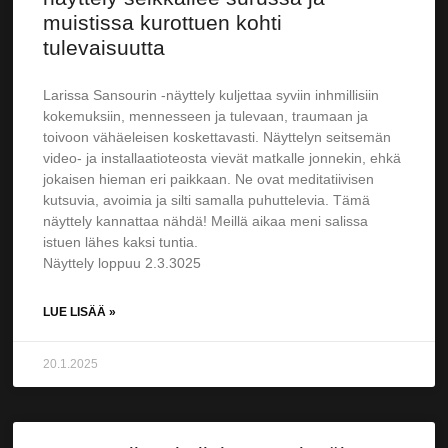
muistissa kurottuen kohti
tulevaisuutta
Larissa Sansourin -näyttely kuljettaa syviin inhmillisiin
kokemuksiin, mennesseen ja tulevaan, traumaan ja
toivoon vähäeleisen koskettavasti. Näyttelyn seitsemän
video- ja installaatioteosta vievät matkalle jonnekin, ehkä
jokaisen hieman eri paikkaan. Ne ovat meditatiivisen
kutsuvia, avoimia ja silti samalla puhuttelevia. Tämä
näyttely kannattaa nähdä! Meillä aikaa meni salissa
istuen lähes kaksi tuntia.
Näyttely loppuu 2.3.3025
LUE LISÄÄ »
20.1.2025