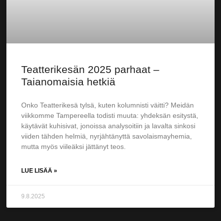
Teatterikesän 2025 parhaat –
Taianomaisia hetkiä
Onko Teatterikesä tylsä, kuten kolumnisti väitti? Meidän
viikkomme Tampereella todisti muuta: yhdeksän esitystä,
käytävät kuhisivat, jonoissa analysoitiin ja lavalta sinkosi
viiden tähden helmiä, nyrjähtänyttä savolaismayhemia,
mutta myös viileäksi jättänyt teos.
LUE LISÄÄ »
9.8.2025