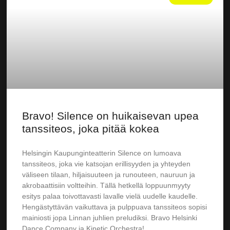
Bravo! Silence on huikaisevan upea
tanssiteos, joka pitää kokea
Helsingin Kaupunginteatterin Silence on lumoava
tanssiteos, joka vie katsojan erillisyyden ja yhteyden
väliseen tilaan, hiljaisuuteen ja runouteen, nauruun ja
akrobaattisiin voltteihin. Tällä hetkellä loppuunmyyty
esitys palaa toivottavasti lavalle vielä uudelle kaudelle.
Hengästyttävän vaikuttava ja pulppuava tanssiteos sopisi
mainiosti jopa Linnan juhlien preludiksi. Bravo Helsinki
Dance Company ja Kinetic Orchestra!