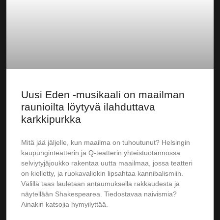
Uusi Eden -musikaali on maailman
raunioilta löytyvä ilahduttava
karkkipurkka
Mitä jää jäljelle, kun maailma on tuhoutunut? Helsingin
kaupunginteatterin ja Q-teatterin yhteistuotannossa
selviytyjäjoukko rakentaa uutta maailmaa, jossa teatteri
on kielletty, ja ruokavaliokin lipsahtaa kannibalismiin.
Välillä taas lauletaan antaumuksella rakkaudesta ja
näytellään Shakespearea. Tiedostavaa naivismia?
Ainakin katsojia hymyilyttää.