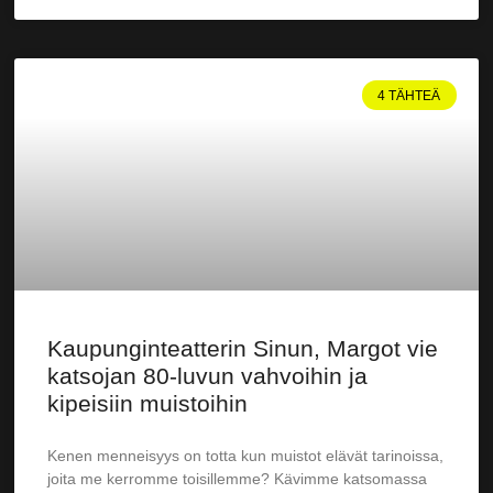
4 TÄHTEÄ
Kaupunginteatterin Sinun, Margot vie
katsojan 80-luvun vahvoihin ja
kipeisiin muistoihin
Kenen menneisyys on totta kun muistot elävät tarinoissa,
joita me kerromme toisillemme? Kävimme katsomassa