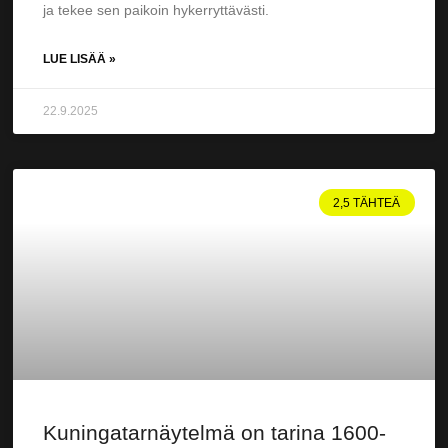
ja tekee sen paikoin hykerryttävästi.
LUE LISÄÄ »
22.9.2025
2,5 TÄHTEÄ
Kuningatarnäytelmä on tarina 1600-