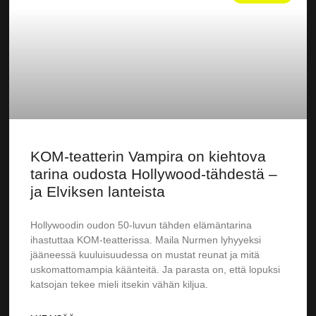
KOM-teatterin Vampira on kiehtova
tarina oudosta Hollywood-tähdestä –
ja Elviksen lanteista
Hollywoodin oudon 50-luvun tähden elämäntarina
ihastuttaa KOM-teatterissa. Maila Nurmen lyhyyeksi
jääneessä kuuluisuudessa on mustat reunat ja mitä
uskomattomampia käänteitä. Ja parasta on, että lopuksi
katsojan tekee mieli itsekin vähän kiljua.