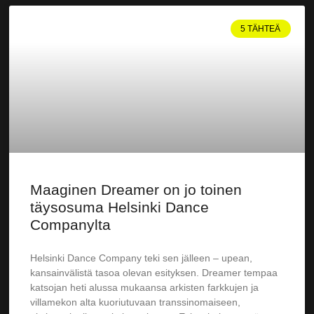
5 TÄHTEÄ
Maaginen Dreamer on jo toinen
täysosuma Helsinki Dance
Companylta
Helsinki Dance Company teki sen jälleen – upean,
kansainvälistä tasoa olevan esityksen. Dreamer tempaa
katsojan heti alussa mukaansa arkisten farkkujen ja
villamekon alta kuoriutuvaan transsinomaiseen,