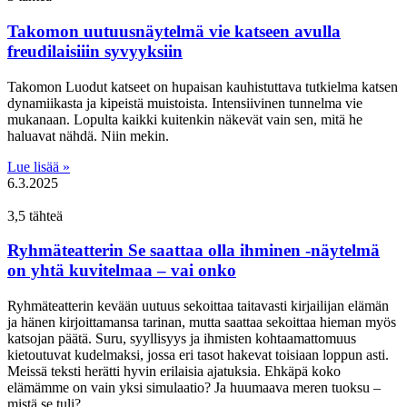
Takomon uutuusnäytelmä vie katseen avulla
freudilaisiiin syvyyksiin
Takomon Luodut katseet on hupaisan kauhistuttava tutkielma katsen
dynamiikasta ja kipeistä muistoista. Intensiivinen tunnelma vie
mukanaan. Lopulta kaikki kuitenkin näkevät vain sen, mitä he
haluavat nähdä. Niin mekin.
Lue lisää »
6.3.2025
3,5 tähteä
Ryhmäteatterin Se saattaa olla ihminen -näytelmä
on yhtä kuvitelmaa – vai onko
Ryhmäteatterin kevään uutuus sekoittaa taitavasti kirjailijan elämän
ja hänen kirjoittamansa tarinan, mutta saattaa sekoittaa hieman myös
katsojan päätä. Suru, syyllisyys ja ihmisten kohtaamattomuus
kietoutuvat kudelmaksi, jossa eri tasot hakevat toisiaan loppun asti.
Meissä teksti herätti hyvin erilaisia ajatuksia. Ehkäpä koko
elämämme on vain yksi simulaatio? Ja huumaava meren tuoksu –
mistä se tuli?