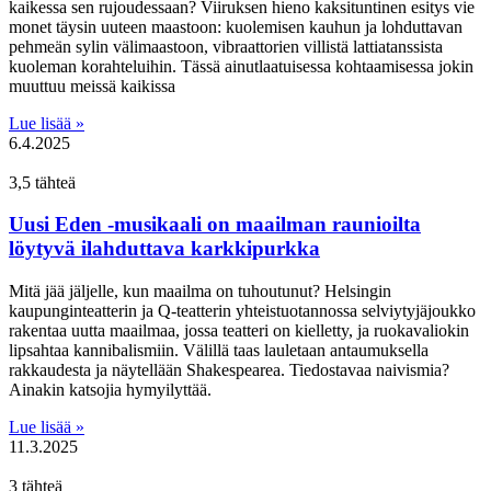
kaikessa sen rujoudessaan? Viiruksen hieno kaksituntinen esitys vie
monet täysin uuteen maastoon: kuolemisen kauhun ja lohduttavan
pehmeän sylin välimaastoon, vibraattorien villistä lattiatanssista
kuoleman korahteluihin. Tässä ainutlaatuisessa kohtaamisessa jokin
muuttuu meissä kaikissa
Lue lisää »
6.4.2025
3,5 tähteä
Uusi Eden -musikaali on maailman raunioilta
löytyvä ilahduttava karkkipurkka
Mitä jää jäljelle, kun maailma on tuhoutunut? Helsingin
kaupunginteatterin ja Q-teatterin yhteistuotannossa selviytyjäjoukko
rakentaa uutta maailmaa, jossa teatteri on kielletty, ja ruokavaliokin
lipsahtaa kannibalismiin. Välillä taas lauletaan antaumuksella
rakkaudesta ja näytellään Shakespearea. Tiedostavaa naivismia?
Ainakin katsojia hymyilyttää.
Lue lisää »
11.3.2025
3 tähteä