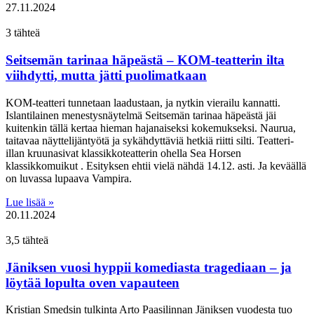
27.11.2024
3 tähteä
Seitsemän tarinaa häpeästä – KOM-teatterin ilta
viihdytti, mutta jätti puolimatkaan
KOM-teatteri tunnetaan laadustaan, ja nytkin vierailu kannatti.
Islantilainen menestysnäytelmä Seitsemän tarinaa häpeästä jäi
kuitenkin tällä kertaa hieman hajanaiseksi kokemukseksi. Naurua,
taitavaa näyttelijäntyötä ja sykähdyttäviä hetkiä riitti silti. Teatteri-
illan kruunasivat klassikkoteatterin ohella Sea Horsen
klassikkomuikut . Esityksen ehtii vielä nähdä 14.12. asti. Ja keväällä
on luvassa lupaava Vampira.
Lue lisää »
20.11.2024
3,5 tähteä
Jäniksen vuosi hyppii komediasta tragediaan – ja
löytää lopulta oven vapauteen
Kristian Smedsin tulkinta Arto Paasilinnan Jäniksen vuodesta tuo