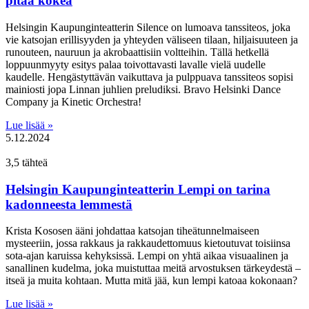
pitää kokea
Helsingin Kaupunginteatterin Silence on lumoava tanssiteos, joka
vie katsojan erillisyyden ja yhteyden väliseen tilaan, hiljaisuuteen ja
runouteen, nauruun ja akrobaattisiin voltteihin. Tällä hetkellä
loppuunmyyty esitys palaa toivottavasti lavalle vielä uudelle
kaudelle. Hengästyttävän vaikuttava ja pulppuava tanssiteos sopisi
mainiosti jopa Linnan juhlien preludiksi. Bravo Helsinki Dance
Company ja Kinetic Orchestra!
Lue lisää »
5.12.2024
3,5 tähteä
Helsingin Kaupunginteatterin Lempi on tarina
kadonneesta lemmestä
Krista Kososen ääni johdattaa katsojan tiheätunnelmaiseen
mysteeriin, jossa rakkaus ja rakkaudettomuus kietoutuvat toisiinsa
sota-ajan karuissa kehyksissä. Lempi on yhtä aikaa visuaalinen ja
sanallinen kudelma, joka muistuttaa meitä arvostuksen tärkeydestä –
itseä ja muita kohtaan. Mutta mitä jää, kun lempi katoaa kokonaan?
Lue lisää »