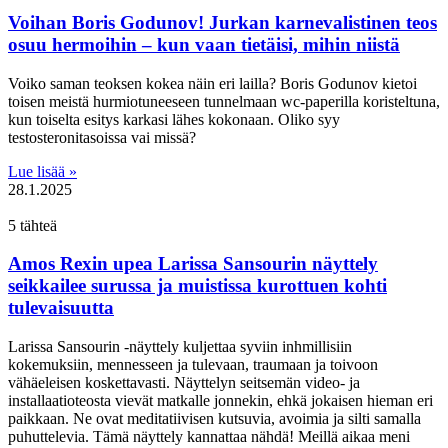
Voihan Boris Godunov! Jurkan karnevalistinen teos
osuu hermoihin – kun vaan tietäisi, mihin niistä
Voiko saman teoksen kokea näin eri lailla? Boris Godunov kietoi
toisen meistä hurmiotuneeseen tunnelmaan wc-paperilla koristeltuna,
kun toiselta esitys karkasi lähes kokonaan. Oliko syy
testosteronitasoissa vai missä?
Lue lisää »
28.1.2025
5 tähteä
Amos Rexin upea Larissa Sansourin näyttely
seikkailee surussa ja muistissa kurottuen kohti
tulevaisuutta
Larissa Sansourin -näyttely kuljettaa syviin inhmillisiin
kokemuksiin, mennesseen ja tulevaan, traumaan ja toivoon
vähäeleisen koskettavasti. Näyttelyn seitsemän video- ja
installaatioteosta vievät matkalle jonnekin, ehkä jokaisen hieman eri
paikkaan. Ne ovat meditatiivisen kutsuvia, avoimia ja silti samalla
puhuttelevia. Tämä näyttely kannattaa nähdä! Meillä aikaa meni