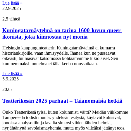
Lue lisää »
22.9.2025
2,5 tähteä
Kuningatarnäytelmä on tarina 1600-luvun queer-
ikonista, joka kiinnostaa nyt monia
Helsingin kaupunginteatterin Kuningatarnäytelmä ei kumarra
historiankirjoille, vaan ihmisyydelle. Ihanaa kun ne pussaavat
oikeasti, tuumasivat katsomossa kohtaamamme lukiolaiset. Sen
kuumemmaksi tunnelma ei tällä kertaa noussutkaan.
Lue lisää »
5.9.2025
2025
Teatterikesän 2025 parhaat – Taianomaisia hetkiä
Onko Teatterikesä tylsä, kuten kolumnisti väitti? Meidän viikkomme
Tampereella todisti muuta: yhdeksän esitystä, käytävät kuhisivat,
jonoissa analysoitiin ja lavalta sinkosi viiden tähden helmiä,
nyrjähtänyttä savolaismayhemia, mutta myös viileäksi jättänyt teos.