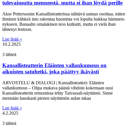
tulevaisuutta menneestä, mutta ei ihan löydä perille
Akse Petterssonin Kansallisteatterissa nähtävä uutuus osoittaa, miten
ihmisen kiihkeä into rakentaa huomista voi lopulta hukkua hämmen­
nykseen. Banaalin omalakinen teos kutkutti, mutta ei vielä ihan
lähtenyt lentoon.
Lue lisää »
10.2.2025
3 tähteä
Kansallisteatterin Eläinten vallankumous on
aikuisten satuhetki, joka päättyy ikävästi
ARVOSTELU & DIALOGI | Kansallisteatteri: Eläinten
vallankumous – Olipa mukava päästä vihdoin kokemaan uusi
Kansallisteatterin remontissa tehty Taivassali-näyttämö. Sinne
mennään hauskasti pienen näyttämön aulan takaa
Lue lisää »
4.2.2025
3 tähteä