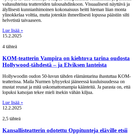
valtasuhteista teattereiden talousahdinkoon. Visuaalisesti näyttävä ja
älyllisesti kunnianhimoinen kokonaisuus heitti hieman liian monta
ylinokkelaa volttia, mutta jotenkin ihmeellisesti lopussa päästiin silti
helvetistä taivaaseen.
Lue lisää »
15.2.2025
4 tähteä
KOM-teatterin Vampira on kiehtova tarina oudosta
Hollywood-tähdestä – ja Elviksen lanteista
Hollywoodin oudon 50-luvun tähden elämäntarina ihastuttaa KOM-
teatterissa. Maila Nurmen lyhyyeksi jääneessä kuuluisuudessa on
mustat reunat ja mitä uskomattomampia käänteitä. Ja parasta on, että
lopuksi katsojan tekee mieli itsekin vähän kiljua.
Lue lisää »
12.2.2025
2,5 tähteä
Kansallisteatterin odotettu Oppitunteja eläville etsii