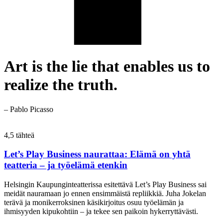
Art is the lie that enables us to
realize the truth.
– Pablo Picasso
4,5 tähteä
Let’s Play Business naurattaa: Elämä on yhtä
teatteria – ja työelämä etenkin
Helsingin Kaupunginteatterissa esitettävä Let’s Play Business sai
meidät nauramaan jo ennen ensimmäistä repliikkiä. Juha Jokelan
terävä ja monikerroksinen käsikirjoitus osuu työelämän ja
ihmisyyden kipukohtiin – ja tekee sen paikoin hykerryttävästi.