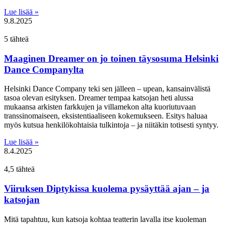
Lue lisää »
9.8.2025
5 tähteä
Maaginen Dreamer on jo toinen täysosuma Helsinki
Dance Companylta
Helsinki Dance Company teki sen jälleen – upean, kansainvälistä
tasoa olevan esityksen. Dreamer tempaa katsojan heti alussa
mukaansa arkisten farkkujen ja villamekon alta kuoriutuvaan
transsinomaiseen, eksistentiaaliseen kokemukseen. Esitys haluaa
myös kutsua henkilökohtaisia tulkintoja – ja niitäkin totisesti syntyy.
Lue lisää »
8.4.2025
4,5 tähteä
Viiruksen Diptykissa kuolema pysäyttää ajan – ja
katsojan
Mitä tapahtuu, kun katsoja kohtaa teatterin lavalla itse kuoleman