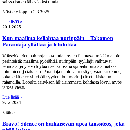
salissa istuen lähes kaksi tuntia.
Näyttely loppuu 2.3.3025
Lue lisää »
20.1.2025
Kun maailma kellahtaa nurinpäin – Takomon
Parantaja yllättää ja lohduttaa
Viiksekkäiden hahmojen avoimien ovien iltamassa mikään ei ole
perinteistä: maailma pyörähtää nurinpäin, tyylilajit vaihtuvat
lennosta, ja yleisö löytää itsensä osana spiraalinomaista matkaa
minuuteen ja takaisin. Parantaja ei ole vain esitys, vaan kokemus,
joka leikittelee yhteisöllisyyden, huumorin ja itsetutkiskelun
rajamailla. Lopulta esityksen hiljaisimmasta kohdasta löytyi myös
tärkeä viesti.
Lue lisää »
9.12.2024
5 tähteä
Bravo! Silence on huikaisevan upea tanssiteos, joka