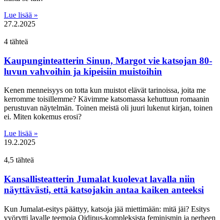
Lue lisää »
27.2.2025
4 tähteä
Kaupunginteatterin Sinun, Margot vie katsojan 80-
luvun vahvoihin ja kipeisiin muistoihin
Kenen menneisyys on totta kun muistot elävät tarinoissa, joita me
kerromme toisillemme? Kävimme katsomassa kehuttuun romaanin
perustuvan näytelmän. Toinen meistä oli juuri lukenut kirjan, toinen
ei. Miten kokemus erosi?
Lue lisää »
19.2.2025
4,5 tähteä
Kansallisteatterin Jumalat kuolevat lavalla niin
näyttävästi, että katsojakin antaa kaiken anteeksi
Kun Jumalat-esitys päättyy, katsoja jää miettimään: mitä jäi? Esitys
vyörytti lavalle teemoja Oidipus-kompleksista feminismin ja perheen