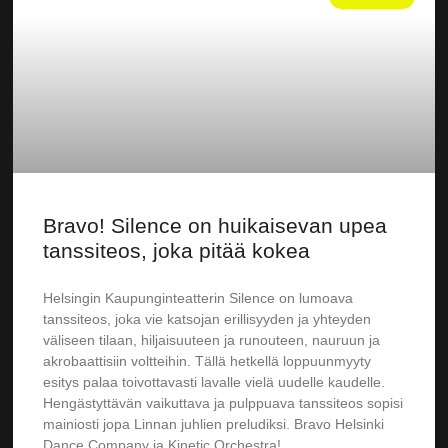
Bravo! Silence on huikaisevan upea
tanssiteos, joka pitää kokea
Helsingin Kaupunginteatterin Silence on lumoava
tanssiteos, joka vie katsojan erillisyyden ja yhteyden
väliseen tilaan, hiljaisuuteen ja runouteen, nauruun ja
akrobaattisiin voltteihin. Tällä hetkellä loppuunmyyty
esitys palaa toivottavasti lavalle vielä uudelle kaudelle.
Hengästyttävän vaikuttava ja pulppuava tanssiteos sopisi
mainiosti jopa Linnan juhlien preludiksi. Bravo Helsinki
Dance Company ja Kinetic Orchestra!