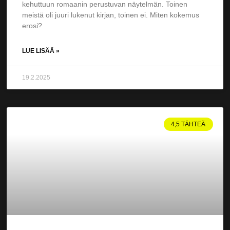
kehuttuun romaanin perustuvan näytelmän. Toinen
meistä oli juuri lukenut kirjan, toinen ei. Miten kokemus
erosi?
LUE LISÄÄ »
19.2.2025
4,5 TÄHTEÄ