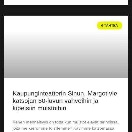
4 TÄHTEÄ
Kaupunginteatterin Sinun, Margot vie
katsojan 80-luvun vahvoihin ja
kipeisiin muistoihin
Kenen menneisyys on totta kun muistot elävät tarinoissa,
joita me kerromme toisillemme? Kävimme katsomassa