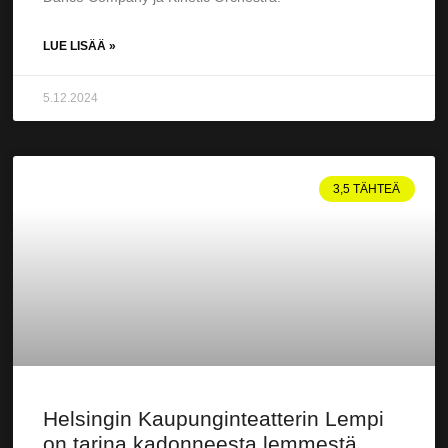
LUE LISÄÄ »
5.12.2024
3,5 TÄHTEÄ
Helsingin Kaupunginteatterin Lempi
on tarina kadonneesta lemmestä