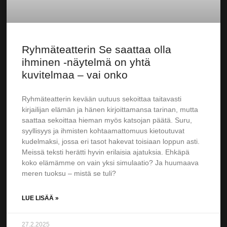
Ryhmäteatterin Se saattaa olla
ihminen -näytelmä on yhtä
kuvitelmaa – vai onko
Ryhmäteatterin kevään uutuus sekoittaa taitavasti
kirjailijan elämän ja hänen kirjoittamansa tarinan, mutta
saattaa sekoittaa hieman myös katsojan päätä. Suru,
syyllisyys ja ihmisten kohtaamattomuus kietoutuvat
kudelmaksi, jossa eri tasot hakevat toisiaan loppun asti.
Meissä teksti herätti hyvin erilaisia ajatuksia. Ehkäpä
koko elämämme on vain yksi simulaatio? Ja huumaava
meren tuoksu – mistä se tuli?
LUE LISÄÄ »
27.2.2025