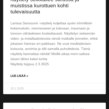
muistissa kurottuen kohti
tulevaisuutta
Larissa Sansourin -näyttely kuljettaa syviin inhmillisiin
kokemuksiin, mennesseen ja tulevaan, traumaan ja
toivoon vähäeleisen koskettavasti. Näyttelyn seitsemän
video- ja installaatioteosta vievät matkalle jonnekin, ehkä
jokaisen hieman eri paikkaan. Ne ovat meditatiivisen
kutsuvia, avoimia ja silti samalla puhuttelevia. Tämä
näyttely kannattaa nähdä! Meillä aikaa meni salissa
istuen lähes kaksi tuntia.
Näyttely loppuu 2.3.3025
LUE LISÄÄ »
20.1.2025