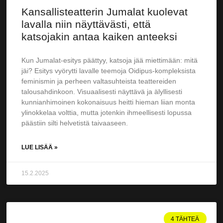
Kansallisteatterin Jumalat kuolevat
lavalla niin näyttävästi, että
katsojakin antaa kaiken anteeksi
Kun Jumalat-esitys päättyy, katsoja jää miettimään: mitä
jäi? Esitys vyörytti lavalle teemoja Oidipus-kompleksista
feminismin ja perheen valtasuhteista teattereiden
talousahdinkoon. Visuaalisesti näyttävä ja älyllisesti
kunnianhimoinen kokonaisuus heitti hieman liian monta
ylinokkelaa volttia, mutta jotenkin ihmeellisesti lopussa
päästiin silti helvetistä taivaaseen.
LUE LISÄÄ »
15.2.2025
4 TÄHTEÄ