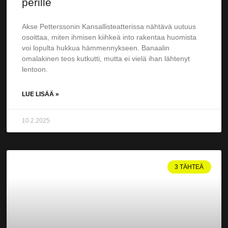
perille
Akse Petterssonin Kansallisteatterissa nähtävä uutuus
osoittaa, miten ihmisen kiihkeä into rakentaa huomista
voi lopulta hukkua hämmen­nykseen. Banaalin
omalakinen teos kutkutti, mutta ei vielä ihan lähtenyt
lentoon.
LUE LISÄÄ »
10.2.2025
3 TÄHTEÄ