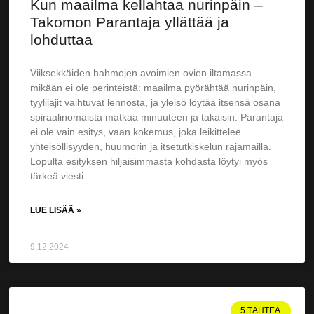
Kun maailma kellahtaa nurinpäin –
Takomon Parantaja yllättää ja
lohduttaa
Viiksekkäiden hahmojen avoimien ovien iltamassa
mikään ei ole perinteistä: maailma pyörähtää nurinpäin,
tyylilajit vaihtuvat lennosta, ja yleisö löytää itsensä osana
spiraalinomaista matkaa minuuteen ja takaisin. Parantaja
ei ole vain esitys, vaan kokemus, joka leikittelee
yhteisöllisyyden, huumorin ja itsetutkiskelun rajamailla.
Lopulta esityksen hiljaisimmasta kohdasta löytyi myös
tärkeä viesti.
LUE LISÄÄ »
9.12.2024
5 TÄHTEÄ