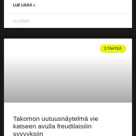
LUE LISÄÄ »
11.3.2025
3 TÄHTEÄ
Takomon uutuusnäytelmä vie
katseen avulla freudilaisiiin
syvyyksiin