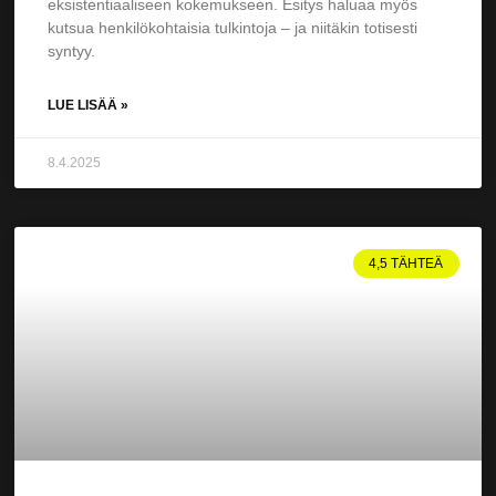
eksistentiaaliseen kokemukseen. Esitys haluaa myös
kutsua henkilökohtaisia tulkintoja – ja niitäkin totisesti
syntyy.
LUE LISÄÄ »
8.4.2025
4,5 TÄHTEÄ