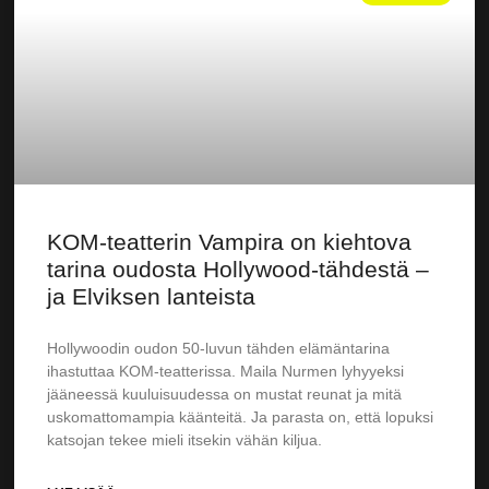
KOM-teatterin Vampira on kiehtova
tarina oudosta Hollywood-tähdestä –
ja Elviksen lanteista
Hollywoodin oudon 50-luvun tähden elämäntarina
ihastuttaa KOM-teatterissa. Maila Nurmen lyhyyeksi
jääneessä kuuluisuudessa on mustat reunat ja mitä
uskomattomampia käänteitä. Ja parasta on, että lopuksi
katsojan tekee mieli itsekin vähän kiljua.