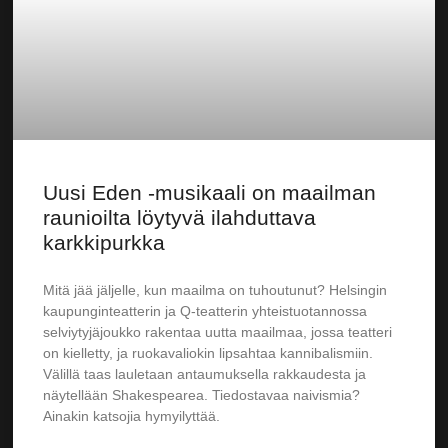
Uusi Eden -musikaali on maailman
raunioilta löytyvä ilahduttava
karkkipurkka
Mitä jää jäljelle, kun maailma on tuhoutunut? Helsingin
kaupunginteatterin ja Q-teatterin yhteistuotannossa
selviytyjäjoukko rakentaa uutta maailmaa, jossa teatteri
on kielletty, ja ruokavaliokin lipsahtaa kannibalismiin.
Välillä taas lauletaan antaumuksella rakkaudesta ja
näytellään Shakespearea. Tiedostavaa naivismia?
Ainakin katsojia hymyilyttää.