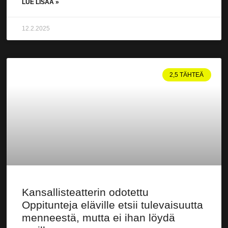
LUE LISÄÄ »
12.2.2025
2,5 TÄHTEÄ
Kansallisteatterin odotettu
Oppitunteja eläville etsii tulevaisuutta
menneestä, mutta ei ihan löydä