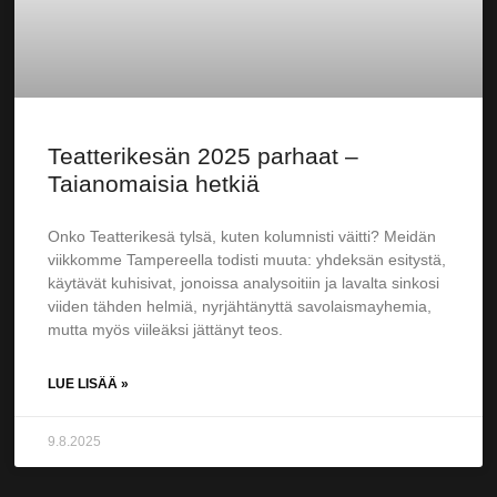
Teatterikesän 2025 parhaat –
Taianomaisia hetkiä
Onko Teatterikesä tylsä, kuten kolumnisti väitti? Meidän
viikkomme Tampereella todisti muuta: yhdeksän esitystä,
käytävät kuhisivat, jonoissa analysoitiin ja lavalta sinkosi
viiden tähden helmiä, nyrjähtänyttä savolaismayhemia,
mutta myös viileäksi jättänyt teos.
LUE LISÄÄ »
9.8.2025