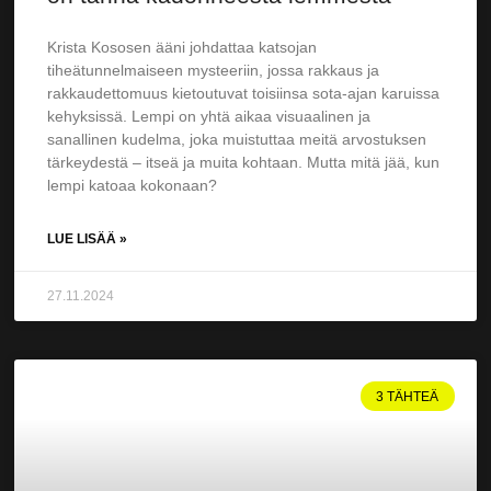
Krista Kososen ääni johdattaa katsojan
tiheätunnelmaiseen mysteeriin, jossa rakkaus ja
rakkaudettomuus kietoutuvat toisiinsa sota-ajan karuissa
kehyksissä. Lempi on yhtä aikaa visuaalinen ja
sanallinen kudelma, joka muistuttaa meitä arvostuksen
tärkeydestä – itseä ja muita kohtaan. Mutta mitä jää, kun
lempi katoaa kokonaan?
LUE LISÄÄ »
27.11.2024
3 TÄHTEÄ