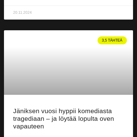
20.11.2024
3,5 TÄHTEÄ
Jäniksen vuosi hyppii komediasta
tragediaan – ja löytää lopulta oven
vapauteen