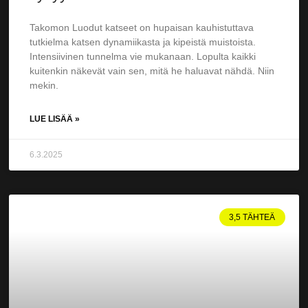
Takomon Luodut katseet on hupaisan kauhistuttava
tutkielma katsen dynamiikasta ja kipeistä muistoista.
Intensiivinen tunnelma vie mukanaan. Lopulta kaikki
kuitenkin näkevät vain sen, mitä he haluavat nähdä. Niin
mekin.
LUE LISÄÄ »
6.3.2025
3,5 TÄHTEÄ