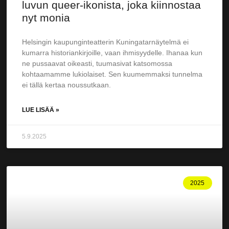
luvun queer-ikonista, joka kiinnostaa
nyt monia
Helsingin kaupunginteatterin Kuningatarnäytelmä ei
kumarra historiankirjoille, vaan ihmisyydelle. Ihanaa kun
ne pussaavat oikeasti, tuumasivat katsomossa
kohtaamamme lukiolaiset. Sen kuumemmaksi tunnelma
ei tällä kertaa noussutkaan.
LUE LISÄÄ »
5.9.2025
2025