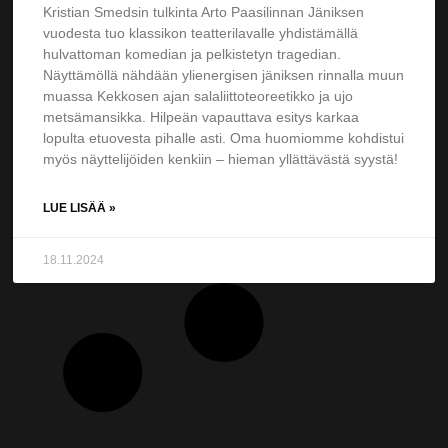
Kristian Smedsin tulkinta Arto Paasilinnan Jäniksen
vuodesta tuo klassikon teatterilavalle yhdistämällä
hulvattoman komedian ja pelkistetyn tragedian.
Näyttämöllä nähdään ylienergisen jäniksen rinnalla muun
muassa Kekkosen ajan salaliittoteoreetikko ja ujo
metsämansikka. Hilpeän vapauttava esitys karkaa
lopulta etuovesta pihalle asti. Oma huomiomme kohdistui
myös näyttelijöiden kenkiin – hieman yllättävästä syystä!
LUE LISÄÄ »
18.11.2024