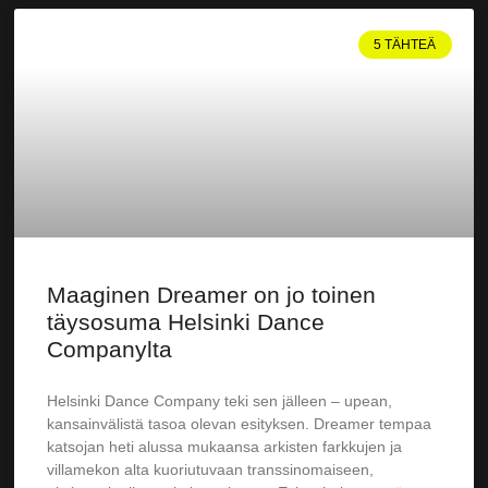
5 TÄHTEÄ
Maaginen Dreamer on jo toinen
täysosuma Helsinki Dance
Companylta
Helsinki Dance Company teki sen jälleen – upean,
kansainvälistä tasoa olevan esityksen. Dreamer tempaa
katsojan heti alussa mukaansa arkisten farkkujen ja
villamekon alta kuoriutuvaan transsinomaiseen,