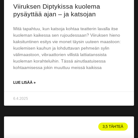
Viiruksen Diptykissa kuolema
pysäyttää ajan – ja katsojan
Mitä tapahtuu, kun katsoja kohtaa teatterin lavalla itse
kuoleman kaikessa sen rujoudessaan? Viiruksen hieno
kaksituntinen esitys vie monet täysin uuteen maastoon:
kuolemisen kauhun ja lohduttavan pehmeän sylin
välimaastoon, vibraattorien villistä lattiatanssista
kuoleman korahteluihin. Tässä ainutlaatuisessa
kohtaamisessa jokin muuttuu meissä kaikissa
LUE LISÄÄ »
6.4.2025
3,5 TÄHTEÄ