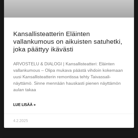
Kansallisteatterin Eläinten
vallankumous on aikuisten satuhetki,
joka päättyy ikävästi
ARVOSTELU & DIALOGI | Kansallisteatteri: Eläinten
vallankumous – Olipa mukava päästä vihdoin kokemaan
uusi Kansallisteatterin remontissa tehty Taivassali-
näyttämö. Sinne mennään hauskasti pienen näyttämön
aulan takaa
LUE LISÄÄ »
4.2.2025