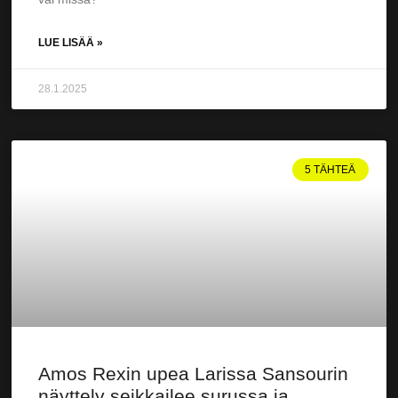
LUE LISÄÄ »
28.1.2025
5 TÄHTEÄ
Amos Rexin upea Larissa Sansourin
näyttely seikkailee surussa ja