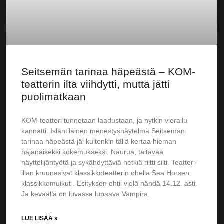
Seitsemän tarinaa häpeästä – KOM-
teatterin ilta viihdytti, mutta jätti
puolimatkaan
KOM-teatteri tunnetaan laadustaan, ja nytkin vierailu
kannatti. Islantilainen menestysnäytelmä Seitsemän
tarinaa häpeästä jäi kuitenkin tällä kertaa hieman
hajanaiseksi kokemukseksi. Naurua, taitavaa
näyttelijäntyötä ja sykähdyttäviä hetkiä riitti silti. Teatteri-
illan kruunasivat klassikkoteatterin ohella Sea Horsen
klassikkomuikut . Esityksen ehtii vielä nähdä 14.12. asti.
Ja keväällä on luvassa lupaava Vampira.
LUE LISÄÄ »