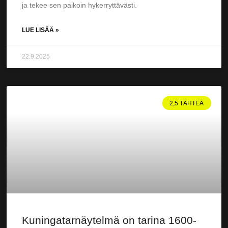
ja tekee sen paikoin hykerryttävästi.
LUE LISÄÄ »
22.9.2025
2,5 TÄHTEÄ
Kuningatarnäytelmä on tarina 1600-