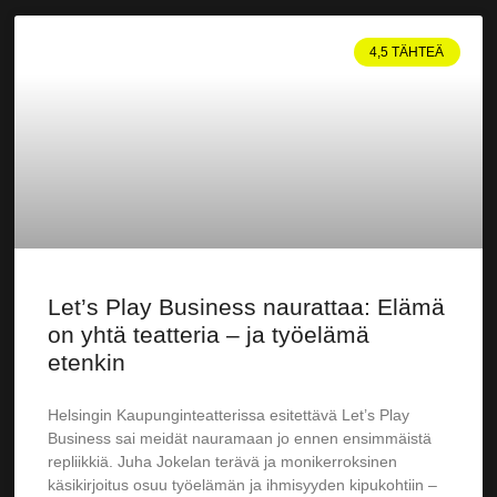
4,5 TÄHTEÄ
Let’s Play Business naurattaa: Elämä
on yhtä teatteria – ja työelämä
etenkin
Helsingin Kaupunginteatterissa esitettävä Let’s Play
Business sai meidät nauramaan jo ennen ensimmäistä
repliikkiä. Juha Jokelan terävä ja monikerroksinen
käsikirjoitus osuu työelämän ja ihmisyyden kipukohtiin –