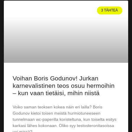
3 TÄHTEÄ
Voihan Boris Godunov! Jurkan
karnevalistinen teos osuu hermoihin
– kun vaan tietäisi, mihin niistä
Voiko saman teoksen kokea näin eri lailla? Boris
Godunov kietoi toisen meistä hurmiotuneeseen
tunnelmaan wc-paperilla koristeltuna, kun toiselta esitys
karkasi lähes kokonaan. Oliko syy testosteronitasoissa
vai missä?