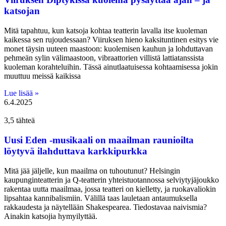
katsojan
Mitä tapahtuu, kun katsoja kohtaa teatterin lavalla itse kuoleman
kaikessa sen rujoudessaan? Viiruksen hieno kaksituntinen esitys vie
monet täysin uuteen maastoon: kuolemisen kauhun ja lohduttavan
pehmeän sylin välimaastoon, vibraattorien villistä lattiatanssista
kuoleman korahteluihin. Tässä ainutlaatuisessa kohtaamisessa jokin
muuttuu meissä kaikissa
Lue lisää »
6.4.2025
3,5 tähteä
Uusi Eden -musikaali on maailman raunioilta
löytyvä ilahduttava karkkipurkka
Mitä jää jäljelle, kun maailma on tuhoutunut? Helsingin
kaupunginteatterin ja Q-teatterin yhteistuotannossa selviytyjäjoukko
rakentaa uutta maailmaa, jossa teatteri on kielletty, ja ruokavaliokin
lipsahtaa kannibalismiin. Välillä taas lauletaan antaumuksella
rakkaudesta ja näytellään Shakespearea. Tiedostavaa naivismia?
Ainakin katsojia hymyilyttää.