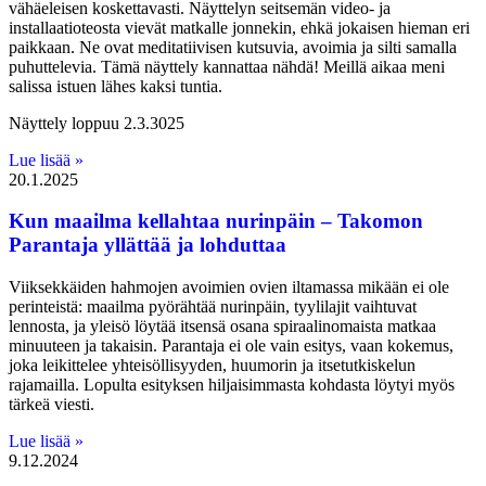
vähäeleisen koskettavasti. Näyttelyn seitsemän video- ja
installaatioteosta vievät matkalle jonnekin, ehkä jokaisen hieman eri
paikkaan. Ne ovat meditatiivisen kutsuvia, avoimia ja silti samalla
puhuttelevia. Tämä näyttely kannattaa nähdä! Meillä aikaa meni
salissa istuen lähes kaksi tuntia.
Näyttely loppuu 2.3.3025
Lue lisää »
20.1.2025
Kun maailma kellahtaa nurinpäin – Takomon
Parantaja yllättää ja lohduttaa
Viiksekkäiden hahmojen avoimien ovien iltamassa mikään ei ole
perinteistä: maailma pyörähtää nurinpäin, tyylilajit vaihtuvat
lennosta, ja yleisö löytää itsensä osana spiraalinomaista matkaa
minuuteen ja takaisin. Parantaja ei ole vain esitys, vaan kokemus,
joka leikittelee yhteisöllisyyden, huumorin ja itsetutkiskelun
rajamailla. Lopulta esityksen hiljaisimmasta kohdasta löytyi myös
tärkeä viesti.
Lue lisää »
9.12.2024