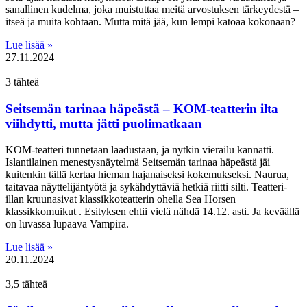
sanallinen kudelma, joka muistuttaa meitä arvostuksen tärkeydestä –
itseä ja muita kohtaan. Mutta mitä jää, kun lempi katoaa kokonaan?
Lue lisää »
27.11.2024
3 tähteä
Seitsemän tarinaa häpeästä – KOM-teatterin ilta
viihdytti, mutta jätti puolimatkaan
KOM-teatteri tunnetaan laadustaan, ja nytkin vierailu kannatti.
Islantilainen menestysnäytelmä Seitsemän tarinaa häpeästä jäi
kuitenkin tällä kertaa hieman hajanaiseksi kokemukseksi. Naurua,
taitavaa näyttelijäntyötä ja sykähdyttäviä hetkiä riitti silti. Teatteri-
illan kruunasivat klassikkoteatterin ohella Sea Horsen
klassikkomuikut . Esityksen ehtii vielä nähdä 14.12. asti. Ja keväällä
on luvassa lupaava Vampira.
Lue lisää »
20.11.2024
3,5 tähteä