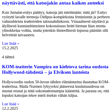
näyttävästi, että katsojakin antaa kaiken anteeksi
Kun Jumalat-esitys päättyy, katsoja jää miettimään: mitä jäi? Esitys
vyörytti lavalle teemoja Oidipus-kompleksista feminismin ja perheen
valtasuhteista teattereiden talousahdinkoon. Visuaalisesti näyttävä ja
älyllisesti kunnianhimoinen kokonaisuus heitti hieman liian monta
ylinokkelaa volttia, mutta jotenkin ihmeellisesti lopussa päästiin silti
helvetistä taivaaseen.
Lue lisää »
15.2.2025
4 tähteä
KOM-teatterin Vampira on kiehtova tarina oudosta
Hollywood-tähdestä – ja Elviksen lanteista
Hollywoodin oudon 50-luvun tähden elämäntarina ihastuttaa KOM-
teatterissa. Maila Nurmen lyhyyeksi jääneessä kuuluisuudessa on
mustat reunat ja mitä uskomattomampia käänteitä. Ja parasta on, että
lopuksi katsojan tekee mieli itsekin vähän kiljua.
Lue lisää »
12.2.2025