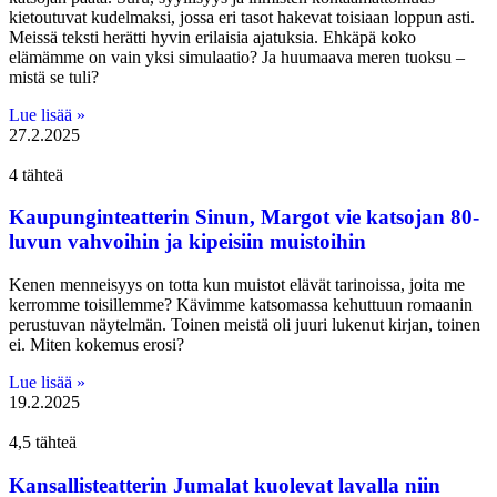
kietoutuvat kudelmaksi, jossa eri tasot hakevat toisiaan loppun asti.
Meissä teksti herätti hyvin erilaisia ajatuksia. Ehkäpä koko
elämämme on vain yksi simulaatio? Ja huumaava meren tuoksu –
mistä se tuli?
Lue lisää »
27.2.2025
4 tähteä
Kaupunginteatterin Sinun, Margot vie katsojan 80-
luvun vahvoihin ja kipeisiin muistoihin
Kenen menneisyys on totta kun muistot elävät tarinoissa, joita me
kerromme toisillemme? Kävimme katsomassa kehuttuun romaanin
perustuvan näytelmän. Toinen meistä oli juuri lukenut kirjan, toinen
ei. Miten kokemus erosi?
Lue lisää »
19.2.2025
4,5 tähteä
Kansallisteatterin Jumalat kuolevat lavalla niin