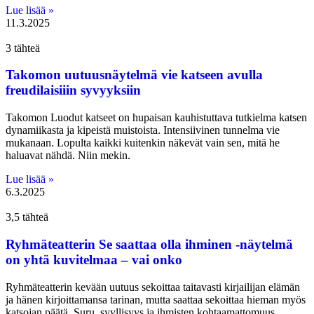
Lue lisää »
11.3.2025
3 tähteä
Takomon uutuusnäytelmä vie katseen avulla
freudilaisiiin syvyyksiin
Takomon Luodut katseet on hupaisan kauhistuttava tutkielma katsen
dynamiikasta ja kipeistä muistoista. Intensiivinen tunnelma vie
mukanaan. Lopulta kaikki kuitenkin näkevät vain sen, mitä he
haluavat nähdä. Niin mekin.
Lue lisää »
6.3.2025
3,5 tähteä
Ryhmäteatterin Se saattaa olla ihminen -näytelmä
on yhtä kuvitelmaa – vai onko
Ryhmäteatterin kevään uutuus sekoittaa taitavasti kirjailijan elämän
ja hänen kirjoittamansa tarinan, mutta saattaa sekoittaa hieman myös
katsojan päätä. Suru, syyllisyys ja ihmisten kohtaamattomuus