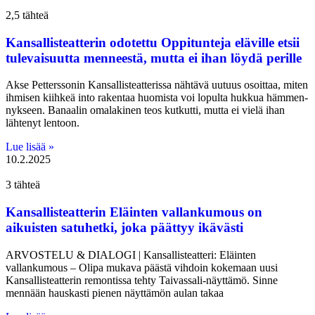
2,5 tähteä
Kansallisteatterin odotettu Oppitunteja eläville etsii
tulevaisuutta menneestä, mutta ei ihan löydä perille
Akse Petterssonin Kansallisteatterissa nähtävä uutuus osoittaa, miten
ihmisen kiihkeä into rakentaa huomista voi lopulta hukkua hämmen­
nykseen. Banaalin omalakinen teos kutkutti, mutta ei vielä ihan
lähtenyt lentoon.
Lue lisää »
10.2.2025
3 tähteä
Kansallisteatterin Eläinten vallankumous on
aikuisten satuhetki, joka päättyy ikävästi
ARVOSTELU & DIALOGI | Kansallisteatteri: Eläinten
vallankumous – Olipa mukava päästä vihdoin kokemaan uusi
Kansallisteatterin remontissa tehty Taivassali-näyttämö. Sinne
mennään hauskasti pienen näyttämön aulan takaa