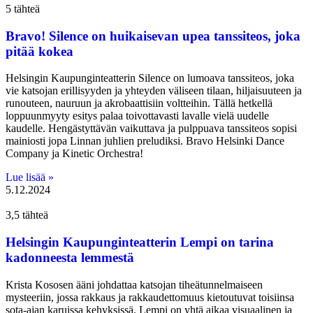
5 tähteä
Bravo! Silence on huikaisevan upea tanssiteos, joka
pitää kokea
Helsingin Kaupunginteatterin Silence on lumoava tanssiteos, joka
vie katsojan erillisyyden ja yhteyden väliseen tilaan, hiljaisuuteen ja
runouteen, nauruun ja akrobaattisiin voltteihin. Tällä hetkellä
loppuunmyyty esitys palaa toivottavasti lavalle vielä uudelle
kaudelle. Hengästyttävän vaikuttava ja pulppuava tanssiteos sopisi
mainiosti jopa Linnan juhlien preludiksi. Bravo Helsinki Dance
Company ja Kinetic Orchestra!
Lue lisää »
5.12.2024
3,5 tähteä
Helsingin Kaupunginteatterin Lempi on tarina
kadonneesta lemmestä
Krista Kososen ääni johdattaa katsojan tiheätunnelmaiseen
mysteeriin, jossa rakkaus ja rakkaudettomuus kietoutuvat toisiinsa
sota-ajan karuissa kehyksissä. Lempi on yhtä aikaa visuaalinen ja