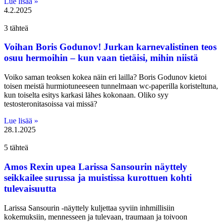
Lue lisää »
4.2.2025
3 tähteä
Voihan Boris Godunov! Jurkan karnevalistinen teos
osuu hermoihin – kun vaan tietäisi, mihin niistä
Voiko saman teoksen kokea näin eri lailla? Boris Godunov kietoi
toisen meistä hurmiotuneeseen tunnelmaan wc-paperilla koristeltuna,
kun toiselta esitys karkasi lähes kokonaan. Oliko syy
testosteronitasoissa vai missä?
Lue lisää »
28.1.2025
5 tähteä
Amos Rexin upea Larissa Sansourin näyttely
seikkailee surussa ja muistissa kurottuen kohti
tulevaisuutta
Larissa Sansourin -näyttely kuljettaa syviin inhmillisiin
kokemuksiin, mennesseen ja tulevaan, traumaan ja toivoon