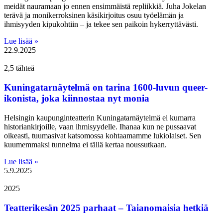
meidät nauramaan jo ennen ensimmäistä repliikkiä. Juha Jokelan
terävä ja monikerroksinen käsikirjoitus osuu työelämän ja
ihmisyyden kipukohtiin – ja tekee sen paikoin hykerryttävästi.
Lue lisää »
22.9.2025
2,5 tähteä
Kuningatarnäytelmä on tarina 1600-luvun queer-
ikonista, joka kiinnostaa nyt monia
Helsingin kaupunginteatterin Kuningatarnäytelmä ei kumarra
historiankirjoille, vaan ihmisyydelle. Ihanaa kun ne pussaavat
oikeasti, tuumasivat katsomossa kohtaamamme lukiolaiset. Sen
kuumemmaksi tunnelma ei tällä kertaa noussutkaan.
Lue lisää »
5.9.2025
2025
Teatterikesän 2025 parhaat – Taianomaisia hetkiä