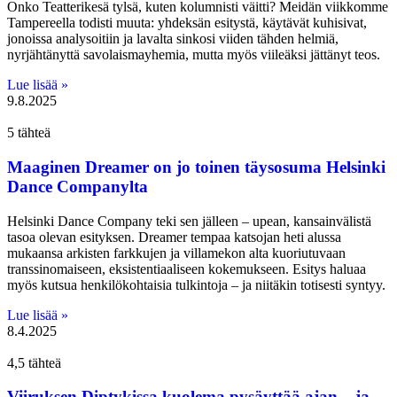
Onko Teatterikesä tylsä, kuten kolumnisti väitti? Meidän viikkomme
Tampereella todisti muuta: yhdeksän esitystä, käytävät kuhisivat,
jonoissa analysoitiin ja lavalta sinkosi viiden tähden helmiä,
nyrjähtänyttä savolaismayhemia, mutta myös viileäksi jättänyt teos.
Lue lisää »
9.8.2025
5 tähteä
Maaginen Dreamer on jo toinen täysosuma Helsinki
Dance Companylta
Helsinki Dance Company teki sen jälleen – upean, kansainvälistä
tasoa olevan esityksen. Dreamer tempaa katsojan heti alussa
mukaansa arkisten farkkujen ja villamekon alta kuoriutuvaan
transsinomaiseen, eksistentiaaliseen kokemukseen. Esitys haluaa
myös kutsua henkilökohtaisia tulkintoja – ja niitäkin totisesti syntyy.
Lue lisää »
8.4.2025
4,5 tähteä
Viiruksen Diptykissa kuolema pysäyttää ajan – ja