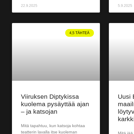
22.9.2025
5.9.2025
4,5 TÄHTEÄ
Viiruksen Diptykissa
Uusi 
kuolema pysäyttää ajan
maail
– ja katsojan
löyty
karkk
Mitä tapahtuu, kun katsoja kohtaa
teatterin lavalla itse kuoleman
Mitä jää