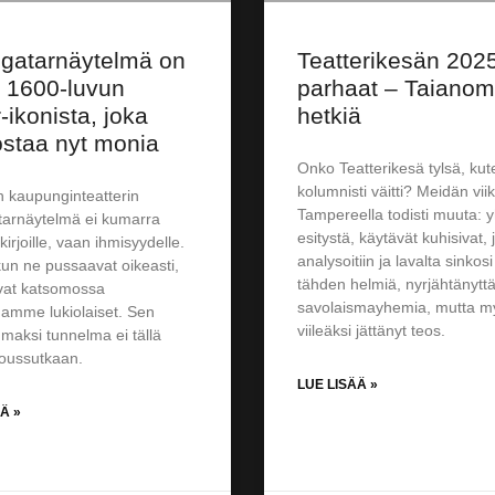
gatarnäytelmä on
Teatterikesän 202
a 1600-luvun
parhaat – Taianom
-ikonista, joka
hetkiä
ostaa nyt monia
Onko Teatterikesä tylsä, kut
kolumnisti väitti? Meidän v
n kaupunginteatterin
Tampereella todisti muuta: 
tarnäytelmä ei kumarra
esitystä, käytävät kuhisivat,
kirjoille, vaan ihmisyydelle.
analysoitiin ja lavalta sinkosi
un ne pussaavat oikeasti,
tähden helmiä, nyrjähtänytt
vat katsomossa
savolaismayhemia, mutta m
amme lukiolaiset. Sen
viileäksi jättänyt teos.
aksi tunnelma ei tällä
oussutkaan.
LUE LISÄÄ »
Ä »