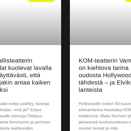
llisteatterin
KOM-teatterin Vam
at kuolevat lavalla
on kiehtova tarina
äyttävästi, että
oudosta Hollywood
jakin antaa kaiken
tähdestä – ja Elvi
ksi
lanteista
lat-esitys päättyy, katsoja
Hollywoodin oudon 50-luvun
timään: mitä jäi? Esitys
elämäntarina ihastuttaa KO
 lavalle teemoja Oidipus-
teatterissa. Maila Nurmen l
ista feminismin ja perheen
jääneessä kuuluisuudessa 
teista teattereiden
mustat reunat ja mitä