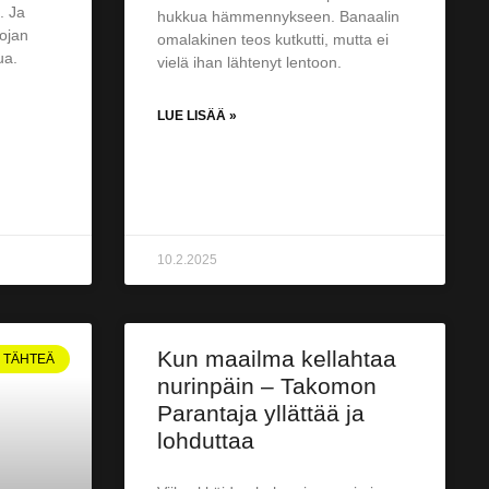
. Ja
hukkua hämmen­nykseen. Banaalin
sojan
omalakinen teos kutkutti, mutta ei
ua.
vielä ihan lähtenyt lentoon.
LUE LISÄÄ »
10.2.2025
Kun maailma kellahtaa
5 TÄHTEÄ
nurinpäin – Takomon
Parantaja yllättää ja
lohduttaa