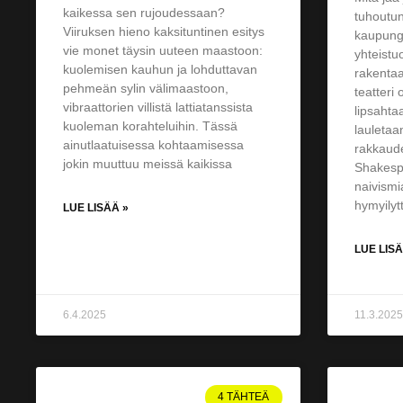
kaikessa sen rujoudessaan?
tuhoutun
Viiruksen hieno kaksituntinen esitys
kaupungi
vie monet täysin uuteen maastoon:
yhteistu
kuolemisen kauhun ja lohduttavan
rakentaa
pehmeän sylin välimaastoon,
teatteri 
vibraattorien villistä lattiatanssista
lipsahtaa
kuoleman korahteluihin. Tässä
lauletaa
ainutlaatuisessa kohtaamisessa
rakkaude
jokin muuttuu meissä kaikissa
Shakesp
naivismi
hymyilyt
LUE LISÄÄ »
LUE LISÄ
6.4.2025
11.3.2025
4 TÄHTEÄ