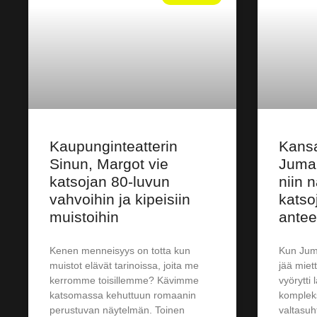
Kaupunginteatterin
Kansa
Sinun, Margot vie
Jumal
katsojan 80-luvun
niin n
vahvoihin ja kipeisiin
katso
muistoihin
antee
Kenen menneisyys on totta kun
Kun Juma
muistot elävät tarinoissa, joita me
jää miet
kerromme toisillemme? Kävimme
vyörytti
katsomassa kehuttuun romaanin
kompleks
perustuvan näytelmän. Toinen
valtasuh