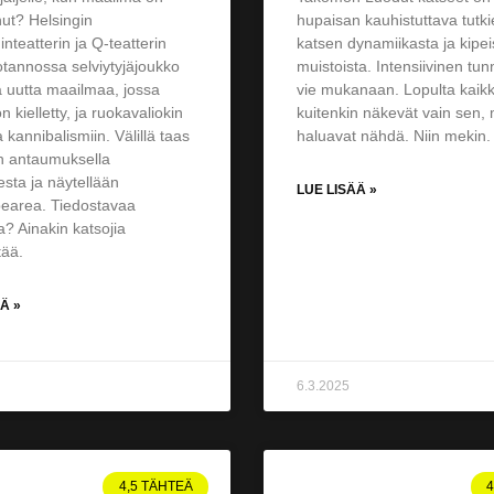
ut? Helsingin
hupaisan kauhistuttava tutk
nteatterin ja Q-teatterin
katsen dynamiikasta ja kipei
otannossa selviytyjäjoukko
muistoista. Intensiivinen tu
 uutta maailmaa, jossa
vie mukanaan. Lopulta kaikk
on kielletty, ja ruokavaliokin
kuitenkin näkevät vain sen, 
 kannibalismiin. Välillä taas
haluavat nähdä. Niin mekin.
n antaumuksella
sta ja näytellään
LUE LISÄÄ »
earea. Tiedostavaa
a? Ainakin katsojia
tää.
Ä »
6.3.2025
4,5 TÄHTEÄ