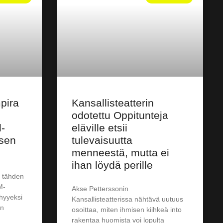
pira
Kansallisteatterin
odotettu Oppitunteja
-
eläville etsii
ksen
tulevaisuutta
menneestä, mutta ei
ihan löydä perille
 tähden
M-
Akse Petterssonin
yhyyeksi
Kansallisteatterissa nähtävä uutuus
on
osoittaa, miten ihmisen kiihkeä into
rakentaa huomista voi lopulta