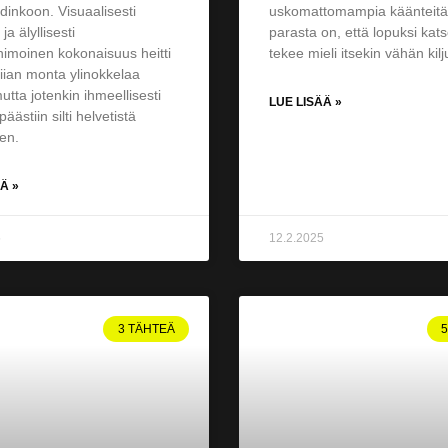
dinkoon. Visuaalisesti
uskomattomampia käänteitä
ja älyllisesti
parasta on, että lopuksi kat
imoinen kokonaisuus heitti
tekee mieli itsekin vähän kilj
iian monta ylinokkelaa
mutta jotenkin ihmeellisesti
LUE LISÄÄ »
äästiin silti helvetistä
en.
Ä »
5
12.2.2025
3 TÄHTEÄ