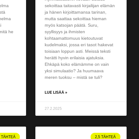
ielma
sekoittaa taitavasti kirjailijan elämän
stä
ja hänen kirjoittamansa tarinan,
nnelma
mutta saattaa sekoittaa hieman
i
myös katsojan päätä. Suru,
mitä he
syyllisyys ja ihmisten
kohtaamattomuus kietoutuvat
kudelmaksi, jossa eri tasot hakevat
toisiaan loppun asti. Meissä teksti
herätti hyvin erilaisia ajatuksia.
Ehkäpä koko elämämme on vain
yksi simulaatio? Ja huumaava
meren tuoksu – mistä se tuli?
LUE LISÄÄ »
27.2.2025
4 TÄHTEÄ
2,5 TÄHTEÄ