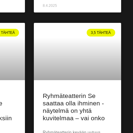
8.4.2025
3 TÄHTEÄ
3,5 TÄHTEÄ
Ryhmäteatterin Se
e
saattaa olla ihminen -
näytelmä on yhtä
ksiin
kuvitelmaa – vai onko
Ryhmäteatterin kevään uutuus