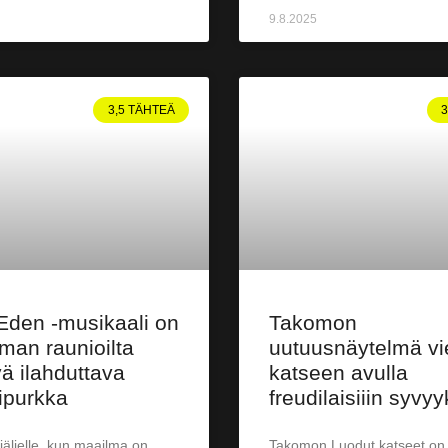
9.8.2025
3,5 TÄHTEÄ
Eden -musikaali on
Takomon
man raunioilta
uutuusnäytelmä vi
vä ilahduttava
katseen avulla
ipurkka
freudilaisiiin syvyy
 jäljelle, kun maailma on
Takomon Luodut katseet on