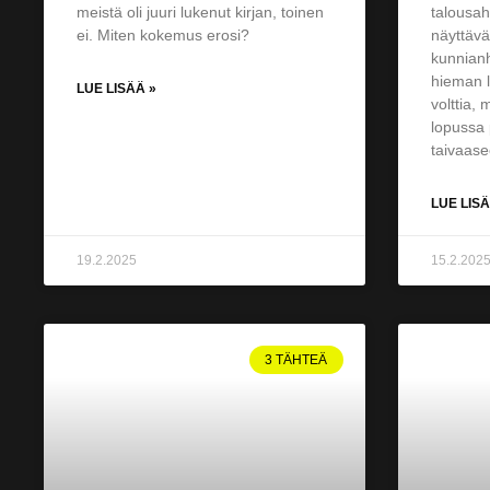
meistä oli juuri lukenut kirjan, toinen
talousah
ei. Miten kokemus erosi?
näyttävä 
kunnianh
hieman l
LUE LISÄÄ »
volttia, 
lopussa p
taivaase
LUE LISÄ
19.2.2025
15.2.202
3 TÄHTEÄ