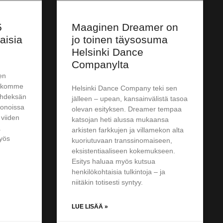
5
Maaginen Dreamer on
aisia
jo toinen täysosuma
Helsinki Dance
Companylta
en
iikkomme
Helsinki Dance Company teki sen
yhdeksän
jälleen – upean, kansainvälistä tasoa
 jonoissa
olevan esityksen. Dreamer tempaa
 viiden
katsojan heti alussa mukaansa
ä
arkisten farkkujen ja villamekon alta
yös
kuoriutuvaan transsinomaiseen,
eksistentiaaliseen kokemukseen.
Esitys haluaa myös kutsua
henkilökohtaisia tulkintoja – ja
niitäkin totisesti syntyy.
LUE LISÄÄ »