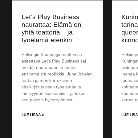
Let’s Play Business
Kunin
naurattaa: Elämä on
tarin
yhtä teatteria – ja
queer
työelämä etenkin
kiinn
Helsingin Kaupunginteatterissa
Helsingi
esitettävä Let’s Play Business sai
Kuninga
meidät nauramaan jo ennen
historian
ensimmäistä repliikkiä. Juha Jokelan
Ihanaa k
terävä ja monikerroksinen
tuumasi
käsikirjoitus osuu työelämän ja
kohtaam
ihmisyyden kipukohtiin – ja tekee
kuumemm
sen paikoin hykerryttävästi.
kertaa n
LUE LISÄÄ »
LUE LISÄ