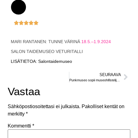
MARI RANTANEN: TUNNE VÄRINÄ
18.5.–1.9.2024
SALON TAIDEMUSEO VETURITALLI
LISÄTIETOA: Salontaidemuseo
SEURAAVA
Punkmuseo sopii museohifistelijöille, joiden maiharit on vielä kaapissa
Vastaa
Sähköpostiosoitettasi ei julkaista.
Pakolliset kentät on
merkitty
*
Kommentti
*