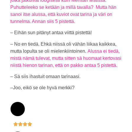
jotka jatkuivat loogisesti kuin Mensan testissä.
Puhutteleeko se ketään ja millä tavalla?
Mutta hän
sanoi itse alussa, että kuviot ovat tarina ja väri on
tunnelma. Annan siis 5 pistettä.
– Eihän sun pitänyt antaa viittä pistettä!
– No en tiedä. Ehkä niissä oli vähän liikaa kaikkea,
mutta lopulta se oli mielenkiintoinen.
Alussa ei tiedä,
mistä nämä tulevat, mutta sitten sä huomaat kertovasi
niistä hienon tarinan, että on pakko antaa 5 pistettä.
– Sä siis ihastuit omaan tarinaasi.
–Joo, eikö se ole hyvä merkki?