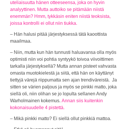
uteliaisuutta hänen otteeseensa, joka on hyvin
analyyttinen. Mutta auttoiko se pitämään niistä
enemmän? Hmm, tykkäsin eniten niistä teoksista,
joissa kontrolli ei ollut niin tiukka.
– Hän halusi pitää järjestyksessä tätä kaoottista
maailmaa.
– Niin, mutta kun hän tunnusti haluavansa olla myös
optimisti niin voi pohtia syntyykö toivoa viivoittimen
tarkalla järjestyksellä? Mutta annan pisteet vahvasta
omasta muotokielestä ja siitä, että hän on käyttänyt
tiettyjä värejä riippumatta sen ajan trendiväreistä. Ja
sitten se värien paljous ja myös se pinkki matto, joka
siellä oli, niin olihan se jo lopulta sellanen Andy
Warholmainen kokemus.
Annan siis kuitenkin
kokonaisuudelle 4 pistettä.
– Mikä pinkki matto? Ei siellä ollut pinkkiä mattoa.