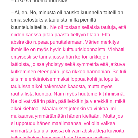
– Etkö sä huomannut sitä!
– Ai, en. No, minusta oli hauska kuunnella taiteilijan
omia selostuksia tauluista niillä pienillä
kuuntelulaitteilla.
Ne oli tosiaan sellaisia tauluja, että
niiden kanssa pitää päästä tiettyyn tilaan. Että
abstraktio rupeaa puhuttelemaan. Värien merkitys
ihmisille on myös hyvin kulttuurisidonnaista.
Viehätti
erityisesti se tarina jossa hän kertoi kirkkojen
lattioista, joissa yhdistyy sekä symmetria että jatkuva
kulkeminen eteenpäin, joka rikkoo harmonian. Se tuli
siis mielenkiintoisemmaksi loppua kohti ja
lopulta
tauluissa
alkoi näkemään kaaosta, mutta myös
rauhallista luontoa. Näin myös huutomerkit ihmisinä.
Ne olivat väärin päin, päällekkäin ja vierekkäin, mikä
alkoi kiehtoa. Maalaukset jotenkin vaivihkaa imi
mukaansa ymmärtämään hänen kieltään.
Mutta jos
ei uppoudu hänen maailmaansa, voi olla vaikea
ymmärtää tauluja, joissa oli vain abstrakteja kuvioita,