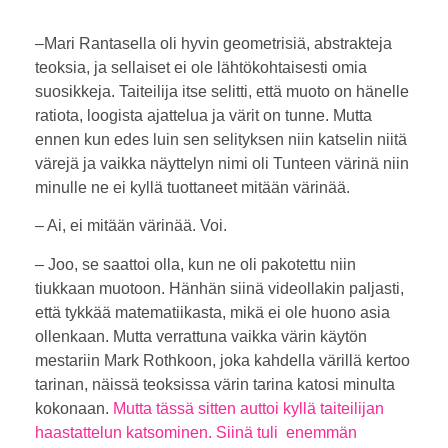
–Mari Rantasella oli hyvin geometrisiä, abstrakteja
teoksia, ja sellaiset ei ole lähtökohtaisesti omia
suosikkeja. Taiteilija itse selitti, että muoto on hänelle
ratiota, loogista ajattelua ja värit on tunne. Mutta
ennen kun edes luin sen selityksen niin katselin niitä
värejä ja vaikka näyttelyn nimi oli Tunteen värinä niin
minulle ne ei kyllä tuottaneet mitään värinää.
– Ai, ei mitään värinää. Voi.
– Joo, se saattoi olla, kun ne oli pakotettu niin
tiukkaan muotoon. Hänhän siinä videollakin paljasti,
että tykkää matematiikasta, mikä ei ole huono asia
ollenkaan. Mutta verrattuna vaikka värin käytön
mestariin Mark Rothkoon, joka kahdella värillä kertoo
tarinan, näissä teoksissa värin tarina katosi minulta
kokonaan.
Mutta tässä sitten auttoi kyllä taiteilijan
haastattelun katsominen. Siinä tuli enemmän