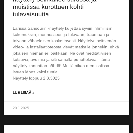
muistissa kurottuen kohti
tulevaisuutta
Larissa Sansourin -näyttely kuljettaa syviin inhmillisiin
kokemuksiin, mennesseen ja tulevaan, traumaan ja
toivoon vähäeleisen koskettavasti. Näyttelyn seitsemän
video- ja installaatioteosta vievät matkalle jonnekin, ehkä
jokaisen hieman eri paikkaan. Ne ovat meditatiivisen
kutsuvia, avoimia ja silti samalla puhuttelevia. Tämä
näyttely kannattaa nähdä! Meillä aikaa meni salissa
istuen lähes kaksi tuntia.
Näyttely loppuu 2.3.3025
LUE LISÄÄ »
20.1.2025