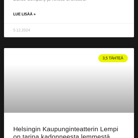
LUE LISÄÄ »
5.12.2024
3,5 TÄHTEÄ
Helsingin Kaupunginteatterin Lempi
on tarina kadonneesta lemmestä