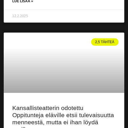
LUE LISÄÄ »
12.2.2025
2,5 TÄHTEÄ
Kansallisteatterin odotettu
Oppitunteja eläville etsii tulevaisuutta
menneestä, mutta ei ihan löydä