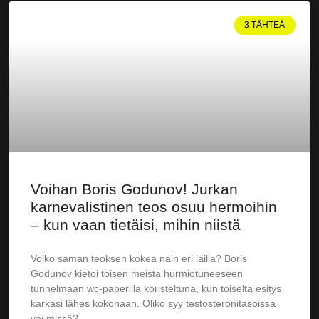
3 TÄHTEÄ
Voihan Boris Godunov! Jurkan
karnevalistinen teos osuu hermoihin
– kun vaan tietäisi, mihin niistä
Voiko saman teoksen kokea näin eri lailla? Boris
Godunov kietoi toisen meistä hurmiotuneeseen
tunnelmaan wc-paperilla koristeltuna, kun toiselta esitys
karkasi lähes kokonaan. Oliko syy testosteronitasoissa
vai missä?