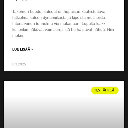
Takomon Luodut katseet on hupaisan kauhistuttava
tutkielma katsen dynamiikasta ja kipeistä muistoista.
Intensiivinen tunnelma vie mukanaan. Lopulta kaikki
kuitenkin näkevät vain sen, mitä he haluavat nähdä. Niin
mekin.
LUE LISÄÄ »
6.3.2025
3,5 TÄHTEÄ