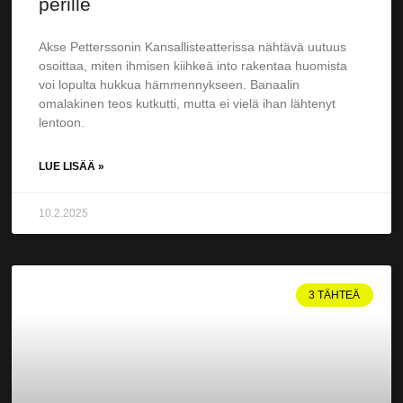
perille
Akse Petterssonin Kansallisteatterissa nähtävä uutuus
osoittaa, miten ihmisen kiihkeä into rakentaa huomista
voi lopulta hukkua hämmen­nykseen. Banaalin
omalakinen teos kutkutti, mutta ei vielä ihan lähtenyt
lentoon.
LUE LISÄÄ »
10.2.2025
3 TÄHTEÄ