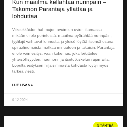
Kun maailma kellahtaa nurinpäin –
Takomon Parantaja yllättää ja
lohduttaa
Viiksekkäiden hahmojen avoimien ovien iltamassa
mikään ei ole perinteistä: maailma pyörähtää nurinpäin,
tyylilajit vaihtuvat lennosta, ja yleisö löytää itsensä osana
spiraalinomaista matkaa minuuteen ja takaisin. Parantaja
ei ole vain esitys, vaan kokemus, joka leikittelee
yhteisöllisyyden, huumorin ja itsetutkiskelun rajamailla.
Lopulta esityksen hiljaisimmasta kohdasta löytyi myös
tärkeä viesti.
LUE LISÄÄ »
9.12.2024
5 TÄHTEÄ