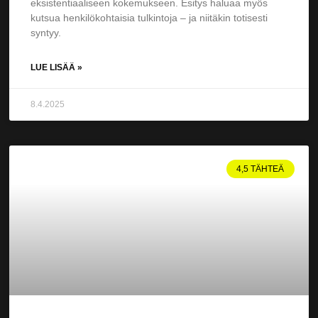
eksistentiaaliseen kokemukseen. Esitys haluaa myös
kutsua henkilökohtaisia tulkintoja – ja niitäkin totisesti
syntyy.
LUE LISÄÄ »
8.4.2025
4,5 TÄHTEÄ