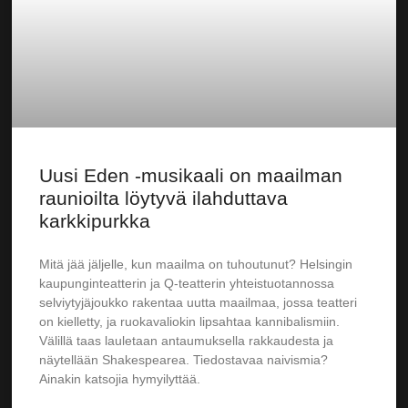
Uusi Eden -musikaali on maailman
raunioilta löytyvä ilahduttava
karkkipurkka
Mitä jää jäljelle, kun maailma on tuhoutunut? Helsingin
kaupunginteatterin ja Q-teatterin yhteistuotannossa
selviytyjäjoukko rakentaa uutta maailmaa, jossa teatteri
on kielletty, ja ruokavaliokin lipsahtaa kannibalismiin.
Välillä taas lauletaan antaumuksella rakkaudesta ja
näytellään Shakespearea. Tiedostavaa naivismia?
Ainakin katsojia hymyilyttää.