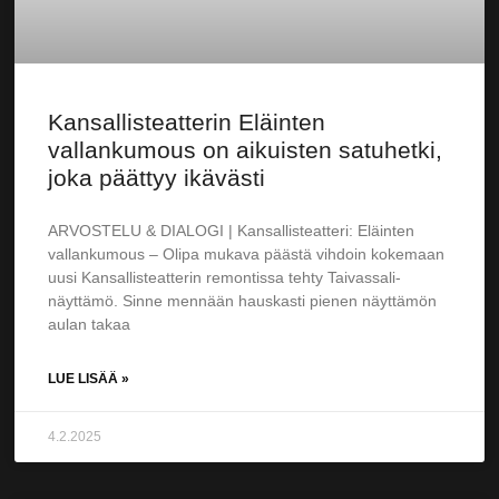
Kansallisteatterin Eläinten
vallankumous on aikuisten satuhetki,
joka päättyy ikävästi
ARVOSTELU & DIALOGI | Kansallisteatteri: Eläinten
vallankumous – Olipa mukava päästä vihdoin kokemaan
uusi Kansallisteatterin remontissa tehty Taivassali-
näyttämö. Sinne mennään hauskasti pienen näyttämön
aulan takaa
LUE LISÄÄ »
4.2.2025