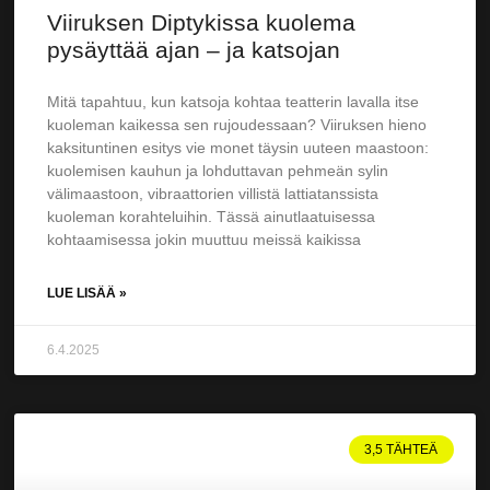
Viiruksen Diptykissa kuolema
pysäyttää ajan – ja katsojan
Mitä tapahtuu, kun katsoja kohtaa teatterin lavalla itse
kuoleman kaikessa sen rujoudessaan? Viiruksen hieno
kaksituntinen esitys vie monet täysin uuteen maastoon:
kuolemisen kauhun ja lohduttavan pehmeän sylin
välimaastoon, vibraattorien villistä lattiatanssista
kuoleman korahteluihin. Tässä ainutlaatuisessa
kohtaamisessa jokin muuttuu meissä kaikissa
LUE LISÄÄ »
6.4.2025
3,5 TÄHTEÄ