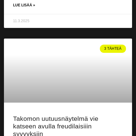
LUE LISÄÄ »
11.3.2025
3 TÄHTEÄ
Takomon uutuusnäytelmä vie
katseen avulla freudilaisiiin
syvyyksiin