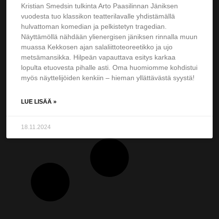
Kristian Smedsin tulkinta Arto Paasilinnan Jäniksen
vuodesta tuo klassikon teatterilavalle yhdistämällä
hulvattoman komedian ja pelkistetyn tragedian.
Näyttämöllä nähdään ylienergisen jäniksen rinnalla muun
muassa Kekkosen ajan salaliittoteoreetikko ja ujo
metsämansikka. Hilpeän vapauttava esitys karkaa
lopulta etuovesta pihalle asti. Oma huomiomme kohdistui
myös näyttelijöiden kenkiin – hieman yllättävästä syystä!
LUE LISÄÄ »
18.11.2024