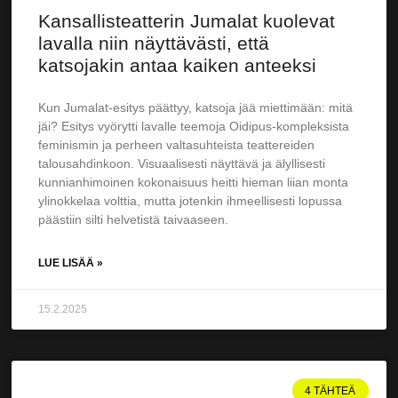
Kansallisteatterin Jumalat kuolevat
lavalla niin näyttävästi, että
katsojakin antaa kaiken anteeksi
Kun Jumalat-esitys päättyy, katsoja jää miettimään: mitä
jäi? Esitys vyörytti lavalle teemoja Oidipus-kompleksista
feminismin ja perheen valtasuhteista teattereiden
talousahdinkoon. Visuaalisesti näyttävä ja älyllisesti
kunnianhimoinen kokonaisuus heitti hieman liian monta
ylinokkelaa volttia, mutta jotenkin ihmeellisesti lopussa
päästiin silti helvetistä taivaaseen.
LUE LISÄÄ »
15.2.2025
4 TÄHTEÄ