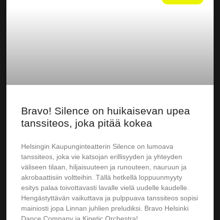
Bravo! Silence on huikaisevan upea
tanssiteos, joka pitää kokea
Helsingin Kaupunginteatterin Silence on lumoava
tanssiteos, joka vie katsojan erillisyyden ja yhteyden
väliseen tilaan, hiljaisuuteen ja runouteen, nauruun ja
akrobaattisiin voltteihin. Tällä hetkellä loppuunmyyty
esitys palaa toivottavasti lavalle vielä uudelle kaudelle.
Hengästyttävän vaikuttava ja pulppuava tanssiteos sopisi
mainiosti jopa Linnan juhlien preludiksi. Bravo Helsinki
Dance Company ja Kinetic Orchestra!