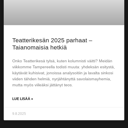
Teatterikesän 2025 parhaat –
Taianomaisia hetkiä
Onko Teatterikesä tylsä, kuten kolumnisti väitti? Meidän
viikkomme Tampereella todisti muuta: yhdeksän esitystä,
käytävät kuhisivat, jonoissa analysoitiin ja lavalta sinkosi
viiden tähden helmiä, nyrjähtänyttä savolaismayhemia,
mutta myös viileäksi jättänyt teos.
LUE LISÄÄ »
9.8.2025