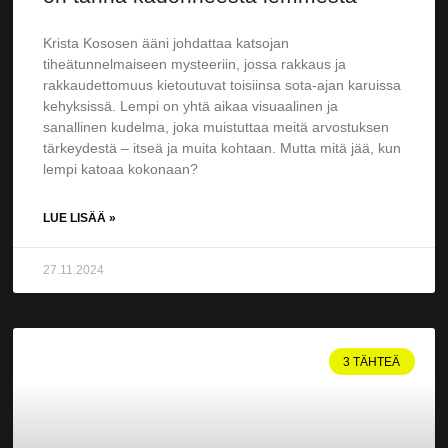
Krista Kososen ääni johdattaa katsojan
tiheätunnelmaiseen mysteeriin, jossa rakkaus ja
rakkaudettomuus kietoutuvat toisiinsa sota-ajan karuissa
kehyksissä. Lempi on yhtä aikaa visuaalinen ja
sanallinen kudelma, joka muistuttaa meitä arvostuksen
tärkeydestä – itseä ja muita kohtaan. Mutta mitä jää, kun
lempi katoaa kokonaan?
LUE LISÄÄ »
27.11.2024
3 TÄHTEÄ