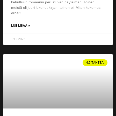
kehuttuun romaanin perustuvan näytelmän. Toinen
meistä oli juuri lukenut kirjan, toinen ei. Miten kokemus
erosi?
LUE LISÄÄ »
19.2.2025
4,5 TÄHTEÄ