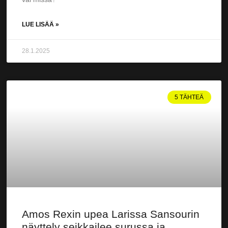
LUE LISÄÄ »
28.1.2025
5 TÄHTEÄ
Amos Rexin upea Larissa Sansourin
näyttely seikkailee surussa ja