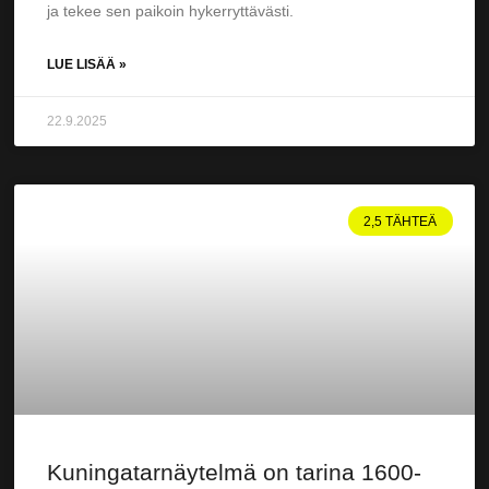
ja tekee sen paikoin hykerryttävästi.
LUE LISÄÄ »
22.9.2025
2,5 TÄHTEÄ
Kuningatarnäytelmä on tarina 1600-