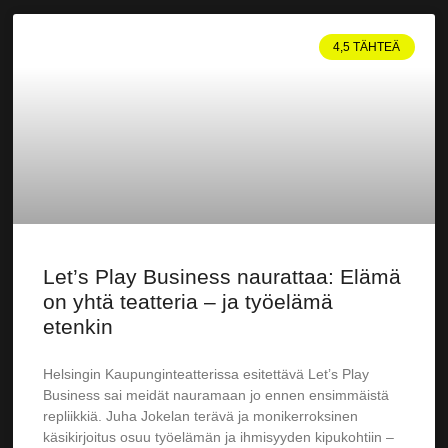
4,5 TÄHTEÄ
Let’s Play Business naurattaa: Elämä
on yhtä teatteria – ja työelämä
etenkin
Helsingin Kaupunginteatterissa esitettävä Let’s Play
Business sai meidät nauramaan jo ennen ensimmäistä
repliikkiä. Juha Jokelan terävä ja monikerroksinen
käsikirjoitus osuu työelämän ja ihmisyyden kipukohtiin –