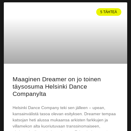
5 TÄHTEÄ
Maaginen Dreamer on jo toinen
täysosuma Helsinki Dance
Companylta
Helsinki Dance Company teki sen jälleen – upean,
kansainvälistä tasoa olevan esityksen. Dreamer tempaa
katsojan heti alussa mukaansa arkisten farkkujen ja
villamekon alta kuoriutuvaan transsinomaiseen,