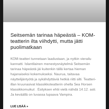
Seitsemän tarinaa häpeästä – KOM-
teatterin ilta viihdytti, mutta jätti
puolimatkaan
KOM-teatteri tunnetaan laadustaan, ja nytkin vierailu
kannatti. Islantilainen menestysnäytelmä Seitsemän
tarinaa häpeästä jäi kuitenkin tällä kertaa hieman
hajanaiseksi kokemukseksi. Naurua, taitavaa
näyttelijäntyötä ja sykähdyttäviä hetkiä riitti silti. Teatteri-
illan kruunasivat klassikkoteatterin ohella Sea Horsen
klassikkomuikut . Esityksen ehtii vielä nähdä 14.12. asti.
Ja keväällä on luvassa lupaava Vampira.
LUE LISÄÄ »