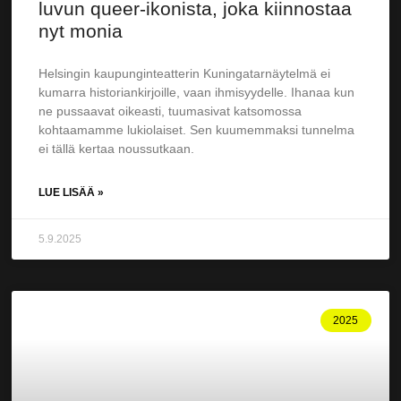
luvun queer-ikonista, joka kiinnostaa
nyt monia
Helsingin kaupunginteatterin Kuningatarnäytelmä ei
kumarra historiankirjoille, vaan ihmisyydelle. Ihanaa kun
ne pussaavat oikeasti, tuumasivat katsomossa
kohtaamamme lukiolaiset. Sen kuumemmaksi tunnelma
ei tällä kertaa noussutkaan.
LUE LISÄÄ »
5.9.2025
2025