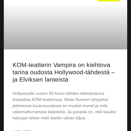
KOM-teatterin Vampira on kiehtova
tarina oudosta Hollywood-tähdestä –
ja Elviksen lanteista
Hollywoodin oudon 50-luvun tähden elämäntarina
ihastuttaa KOM-teatterissa. Maila Nurmen lyhyyeksi
jääneessä kuuluisuudessa on mustat reunat ja mitä
uskomattomampia käänteitä. Ja parasta on, että lopuksi
katsojan tekee mieli itsekin vähän kiljua.