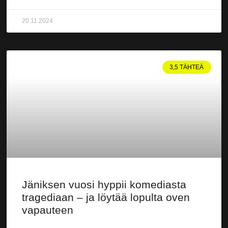
20.11.2024
3,5 TÄHTEÄ
Jäniksen vuosi hyppii komediasta
tragediaan – ja löytää lopulta oven
vapauteen