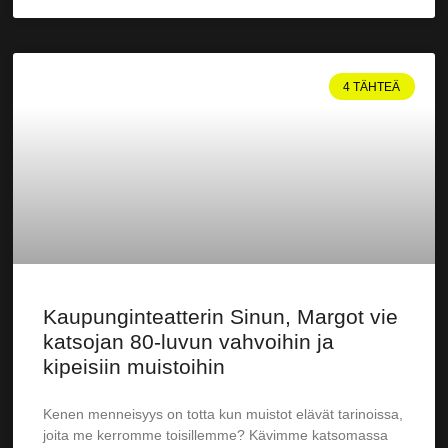
4 TÄHTEÄ
Kaupunginteatterin Sinun, Margot vie
katsojan 80-luvun vahvoihin ja
kipeisiin muistoihin
Kenen menneisyys on totta kun muistot elävät tarinoissa,
joita me kerromme toisillemme? Kävimme katsomassa