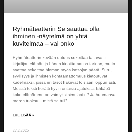
Ryhmäteatterin Se saattaa olla
ihminen -näytelmä on yhtä
kuvitelmaa – vai onko
Ryhmäteatterin kevään uutuus sekoittaa taitavasti
kirjailijan elämän ja hänen kirjoittamansa tarinan, mutta
saattaa sekoittaa hieman myös katsojan päätä. Suru,
syyllisyys ja ihmisten kohtaamattomuus kietoutuvat
kudelmaksi, jossa eri tasot hakevat toisiaan loppun asti.
Meissä teksti herätti hyvin erilaisia ajatuksia. Ehkäpä
koko elämämme on vain yksi simulaatio? Ja huumaava
meren tuoksu – mistä se tuli?
LUE LISÄÄ »
27.2.2025